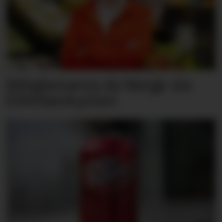
Billigbonanza da Norge slo
Elfenbenkysten