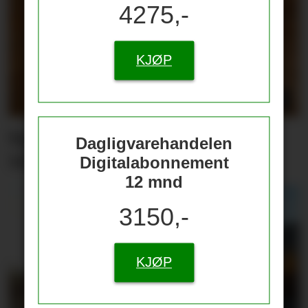
4275,-
KJØP
Nyhetsbrevet tar
Dagligvarehandelen
sommerferie
Digitalabonnement
12 mnd
3150,-
KJØP