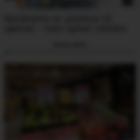
Nordmenn er positive til
sjømat – men spiser mindre
Nyeste eAvis: