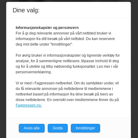
yoghurt: Trues av
Dine valg:
melkemangel
Informasjonskapsler og personvern
Marit Kolby vant
For å gi deg relevante annonser på vårt nettsted bruker vi
informasjon fra ditt besøk på vårt nettsted. Du kan reservere
Økologisk Norge sin
deg mot dette under "Innstillinger".
hederspris
For øvrig bruker vi informasjonskapsler og lignende verktøy for
analyse, for å sammenligne nettlesere, tilpasse innhold til deg
Blir enklere å velge
og for å utvikle og tilby nødvendig funksjonalitet. Les mer i vår
personvernerklæring.
økologisk i butikkhylla
Vi er med i Fagpressen-nettverket. Om du samtykker under, vil
du få relevante annonser på nettstedene til medlemmene i
Kolonihagen sliter
nettverket basert på informasjon fra dine besøk på tvers av
disse nettstedene. En oversikt over medlemmene finner du på
med å få tak i nok melk
Fagpressen.no.
Rapport: Økokundene
Avvis alle
Godta
Innstillinger
er klare! Er markedet