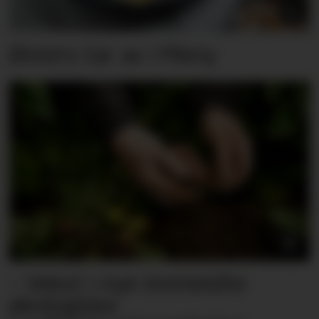
Østers tar av i Meny
– Vekst i nye innmeldte
økologiske