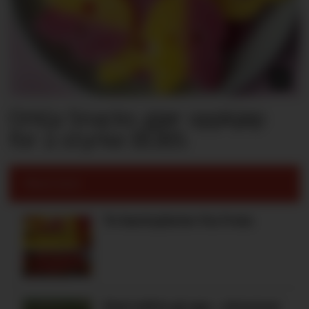
Orkla Snacks gjør oppkjøp
for å styrke BUBS
Mest lest:
To høstnyheter fra Freia
Kiwi måtte gi opp – nå prøver