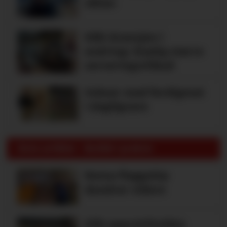
oktan
KBS-bransjen i
endring: Stadig større
serveringstilbud
Vokser med ferdigmat
i dagligvare
Siste artikler - Butikk i praksis
Rema-flaggskip
dundrer videre
Slik opprettholdes