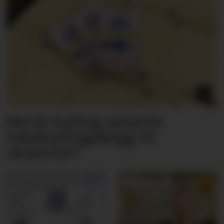
Norsk Kylling lanserer
halalkyllingpålegg til
skolestart