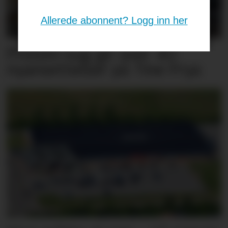
Allerede abonnent? Logg inn her
Protein-sug gir over 40
nyansettelser på Tine Frya