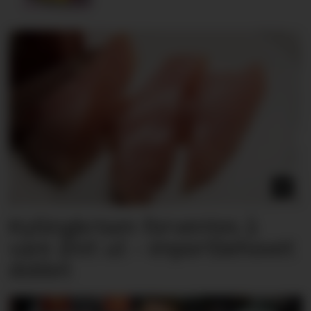
Kyllingkrisen forventes å
vare året ut – importbehovet
doblet