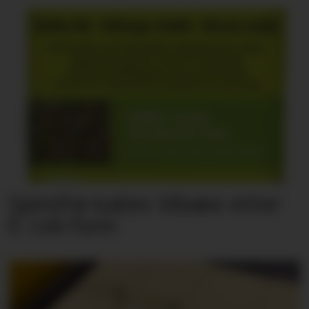
Spirefrø kalles tilbake etter
E. coli-funn