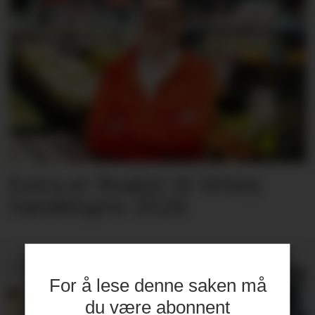
Extra er finalist til Virkes
Handelspris 2026
PRODUKTNYTT
For å lese denne saken må
du være abonnent