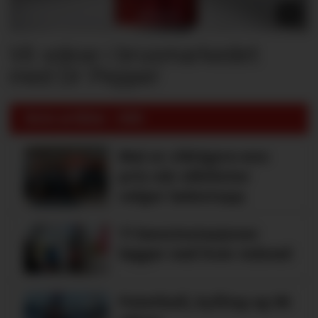
Vil vokse i brusmarkedet
med Dr Pepper
Siste artikler - KBS
Mat er viktigere enn
pris når elbilister
velger ladestopp
Ti bensinstasjoner
legger ned hver måned
Potetball, kylling og 98