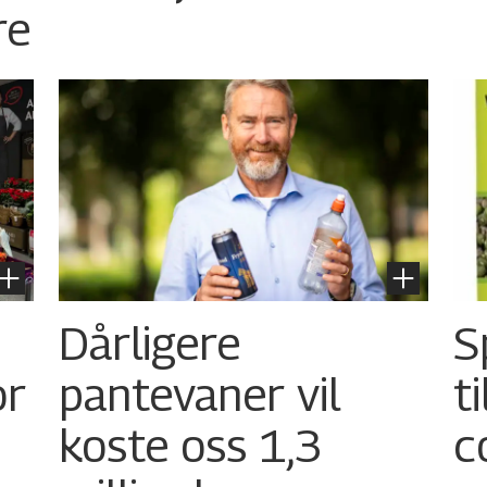
re
Dårligere
S
or
pantevaner vil
t
koste oss 1,3
c