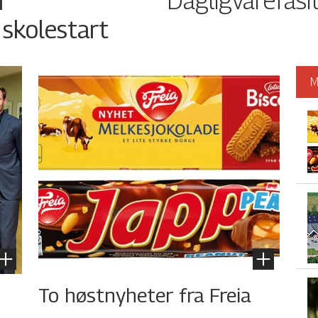
Dagligvarefasi
r
 skolestart
M
To høstnyheter fra Freia