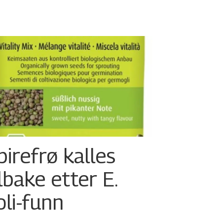
pirefrø kalles
ilbake etter E.
oli-funn