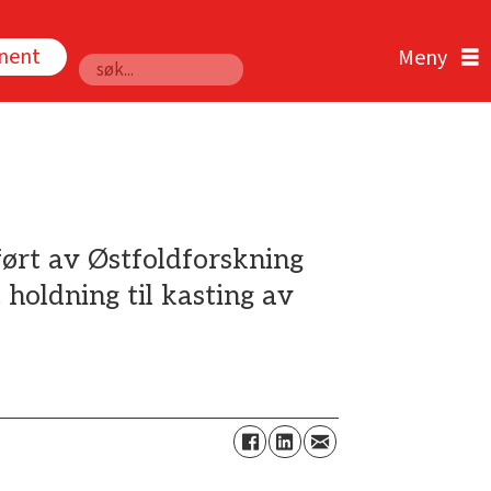
nnent
Søk
ført av Østfoldforskning
 holdning til kasting av