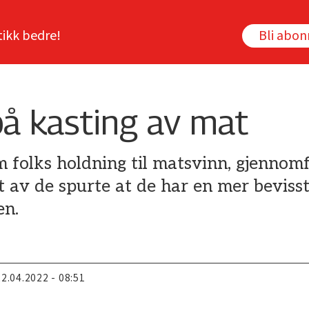
tikk bedre!
Bli abo
på kasting av mat
m folks holdning til matsvinn, gjennom
t av de spurte at de har en mer bevisst
en.
22.04.2022 - 08:51