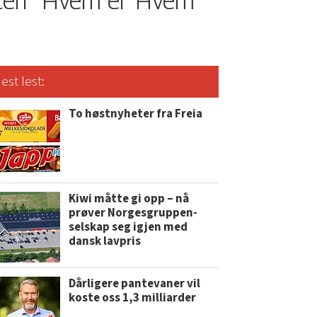
ten
Hvem er Hvem
est lest:
To høstnyheter fra Freia
Kiwi måtte gi opp – nå
prøver Norgesgruppen-
selskap seg igjen med
dansk lavpris
Dårligere pantevaner vil
koste oss 1,3 milliarder