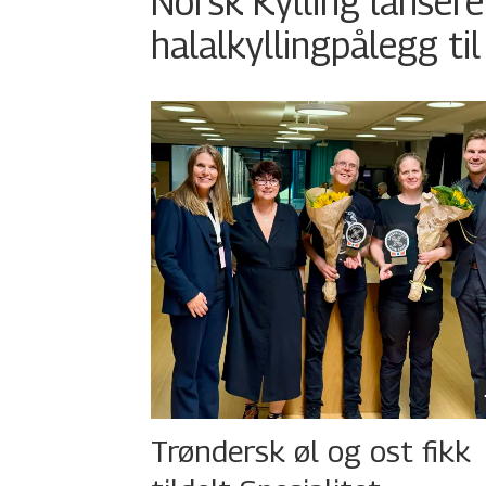
Norsk Kylling lansere
halalkyllingpålegg til
Trøndersk øl og ost fikk