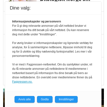
hederspris
Dine valg:
Blir enklere å velge
Informasjonskapsler og personvern
økologisk i butikkhylla
For å gi deg relevante annonser på vårt nettsted bruker vi
informasjon fra ditt besøk på vårt nettsted. Du kan reservere
deg mot dette under "Innstillinger".
Kolonihagen sliter
For øvrig bruker vi informasjonskapsler og lignende verktøy for
med å få tak i nok melk
analyse, for å sammenligne nettlesere, tilpasse innhold til deg
og for å utvikle og tilby nødvendig funksjonalitet. Les mer i vår
personvernerklæring.
Rapport: Økokundene
Vi er med i Fagpressen-nettverket. Om du samtykker under, vil
du få relevante annonser på nettstedene til medlemmene i
er klare! Er markedet
nettverket basert på informasjon fra dine besøk på tvers av
det?
disse nettstedene. En oversikt over medlemmene finner du på
Fagpressen.no.
Avvis alle
Godta
Innstillinger