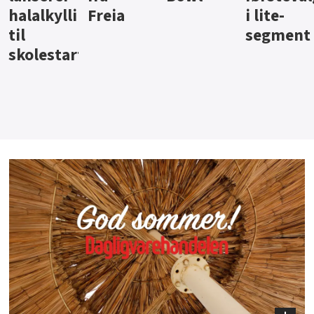
i lite-
segment