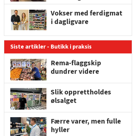
Vokser med ferdigmat
i dagligvare
Siste artikler - Butikk i praksis
Rema-flaggskip
dundrer videre
Slik opprettholdes
ølsalget
Færre varer, men fulle
hyller