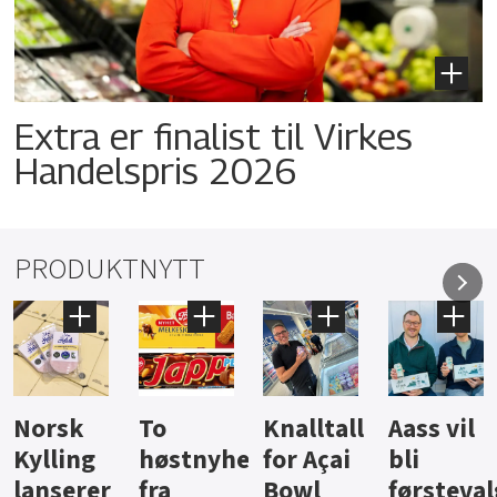
Extra er finalist til Virkes
Handelspris 2026
PRODUKTNYTT
Knalltall
Aass vil
Brus og
Hard
ter
for Açai
bli
jus fra
iste fra
Bowl
førstevalg
Berentsen
Hansa