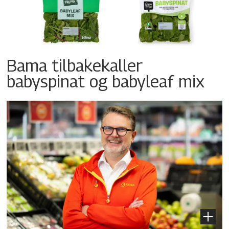
Bama tilbakekaller
babyspinat og babyleaf mix