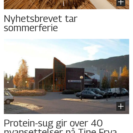
Nyhetsbrevet tar
sommerferie
Protein-sug gir over 40
nyansettelser på Tine Frya