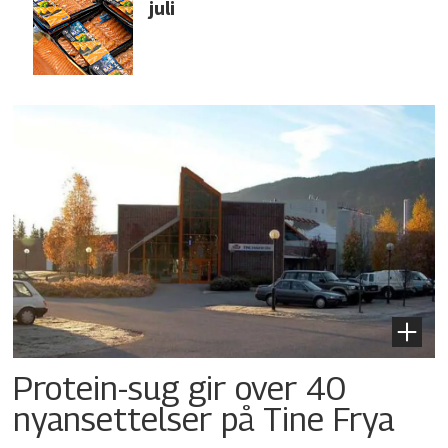
juli
Protein-sug gir over 40
nyansettelser på Tine Frya