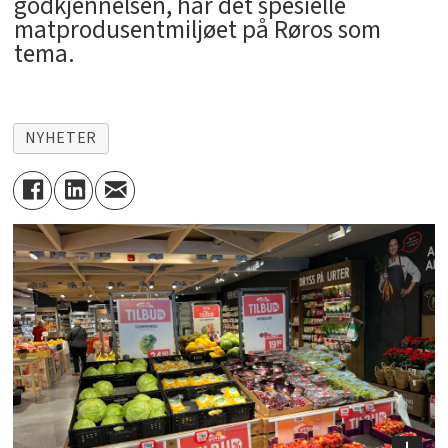
godkjennelsen, har det spesielle
matprodusentmiljøet på Røros som
tema.
NYHETER