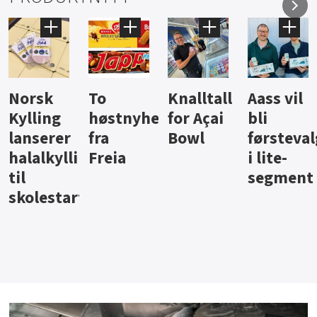
Knalltall
Aass vil
Brus og
Hard
ter
for Açai
bli
jus fra
iste fra
Bowl
førstevalg
Berentsen
Hansa
i lite-
segment