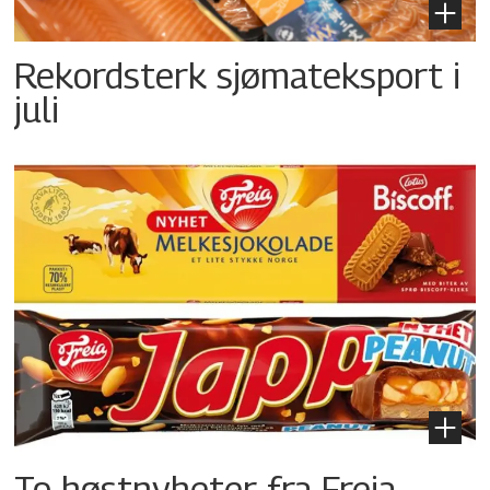
Rekordsterk sjømateksport i
juli
To høstnyheter fra Freia