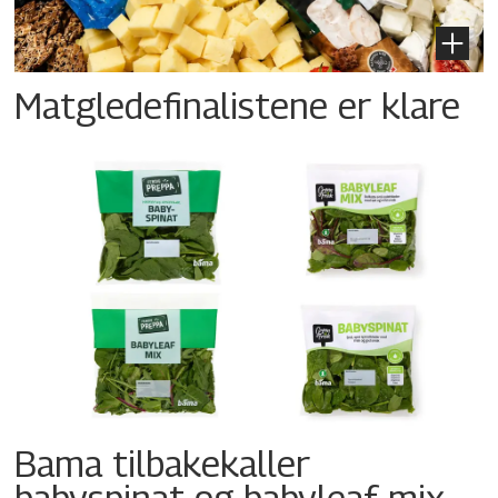
Matgledefinalistene er klare
Bama tilbakekaller
babyspinat og babyleaf mix