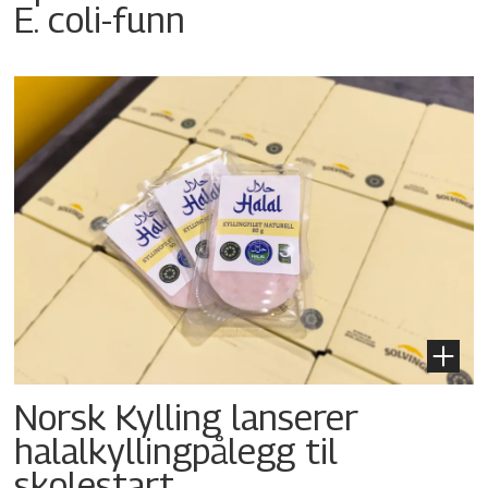
E. coli-funn
Norsk Kylling lanserer
halalkyllingpålegg til
skolestart