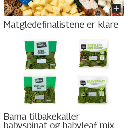
Matgledefinalistene er klare
Bama tilbakekaller
babyspinat og babyleaf mix