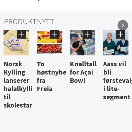
PRODUKTNYTT
Knalltall
Aass vil
Brus og
Hard
ter
for Açai
bli
jus fra
iste fra
Bowl
førstevalg
Berentsen
Hansa
i lite-
segment