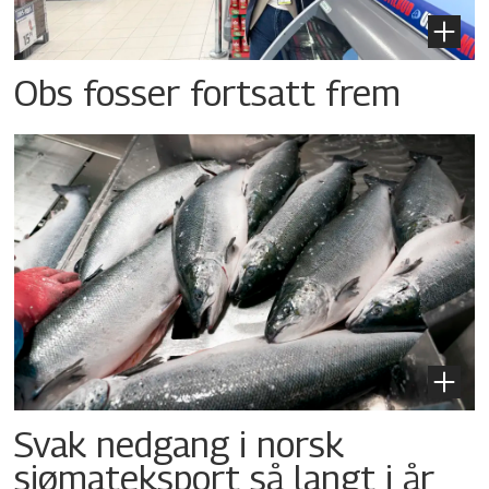
Obs fosser fortsatt frem
Svak nedgang i norsk
sjømateksport så langt i år