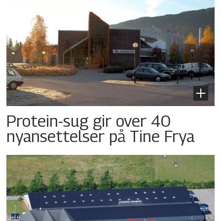
Protein-sug gir over 40
nyansettelser på Tine Frya