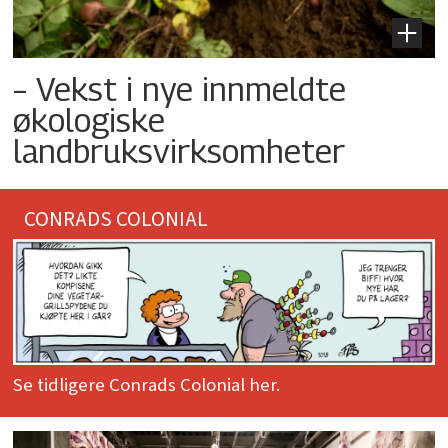
– Vekst i nye innmeldte
økologiske
landbruksvirksomheter
CONRADS COLONIAL
Se tidligere Conrads Colonial her.