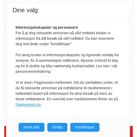
Ti bensinstasjoner
Dine valg:
legger ned hver måned
Informasjonskapsler og personvern
Potetball, kylling og 98
For å gi deg relevante annonser på vårt nettsted bruker vi
informasjon fra ditt besøk på vårt nettsted. Du kan reservere
oktan
deg mot dette under "Innstillinger".
For øvrig bruker vi informasjonskapsler og lignende verktøy for
analyse, for å sammenligne nettlesere, tilpasse innhold til deg
KBS-bransjen i
og for å utvikle og tilby nødvendig funksjonalitet. Les mer i vår
endring: Stadig større
personvernerklæring.
serveringstilbud
Vi er med i Fagpressen-nettverket. Om du samtykker under, vil
du få relevante annonser på nettstedene til medlemmene i
nettverket basert på informasjon fra dine besøk på tvers av
Vokser med ferdigmat
disse nettstedene. En oversikt over medlemmene finner du på
i dagligvare
Fagpressen.no.
Avvis alle
Godta
Innstillinger
Siste artikler - Butikk i praksis