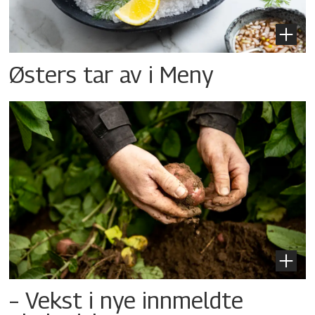
Østers tar av i Meny
– Vekst i nye innmeldte