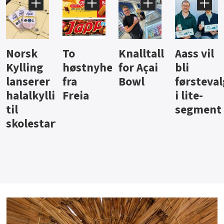
Knalltall
Aass vil
Brus og
Hard
ter
for Açai
bli
jus fra
iste fra
Bowl
førstevalg
Berentsen
Hansa
i lite-
segment