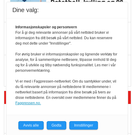
Potetball, kylling og 98
oktan
Dine valg:
Informasjonskapsler og personvern
KBS-bransjen i
For å gi deg relevante annonser på vårt nettsted bruker vi
endring: Stadig større
informasjon fra ditt besøk på vårt nettsted. Du kan reservere
deg mot dette under "Innstillinger".
serveringstilbud
For øvrig bruker vi informasjonskapsler og lignende verktøy for
analyse, for å sammenligne nettlesere, tilpasse innhold til deg
Vokser med ferdigmat
og for å utvikle og tilby nødvendig funksjonalitet. Les mer i vår
i dagligvare
personvernerklæring.
Vi er med i Fagpressen-nettverket. Om du samtykker under, vil
du få relevante annonser på nettstedene til medlemmene i
nettverket basert på informasjon fra dine besøk på tvers av
Siste artikler - Butikk i praksis
disse nettstedene. En oversikt over medlemmene finner du på
Fagpressen.no.
Rema-flaggskip
dundrer videre
Avvis alle
Godta
Innstillinger