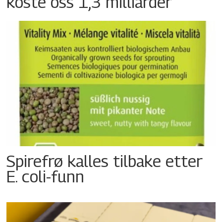
koste oss 1,3 milliarder
Spirefrø kalles tilbake etter
E. coli-funn