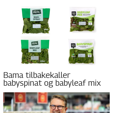
Bama tilbakekaller
babyspinat og babyleaf mix