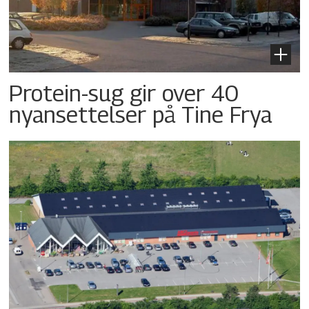
Protein-sug gir over 40
nyansettelser på Tine Frya