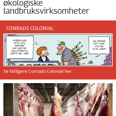
økologiske
landbruksvirksomheter
CONRADS COLONIAL
Se tidligere Conrads Colonial her.