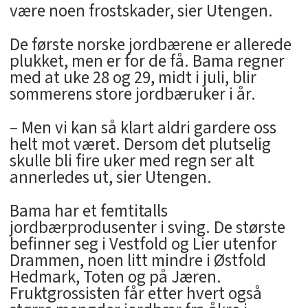
være noen frostskader, sier Utengen.
De første norske jordbærene er allerede
plukket, men er for de få. Bama regner
med at uke 28 og 29, midt i juli, blir
sommerens store jordbæruker i år.
– Men vi kan så klart aldri gardere oss
helt mot været. Dersom det plutselig
skulle bli fire uker med regn ser alt
annerledes ut, sier Utengen.
Bama har et femtitalls
jordbærprodusenter i sving. De største
befinner seg i Vestfold og Lier utenfor
Drammen, noen litt mindre i Østfold
Hedmark, Toten og på Jæren.
Fruktgrossisten får etter hvert også