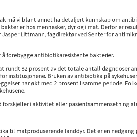
iltak må vi blant annet ha detaljert kunnskap om antib
bakterier hos mennesker, dyr og i mat. Derfor er resul
Jasper Littmann, fagdirektør ved Senter for antimikro
r å forebygge antibiotikaresistente bakterier.
at rundt 82 prosent av det totale antall døgndoser ant
nfor institusjonene. Bruken av antibiotika på sykehuse
ggelser har økt med 2 prosent i samme periode. Folkeh
ykehusene.
 forskjeller i aktivitet eller pasientsammensetning al
iotika til matproduserende landdyr. Det er en nedgang