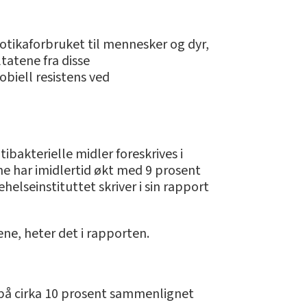
iotikaforbruket til mennesker og dyr,
tatene fra disse
biell resistens ved
ibakterielle midler foreskrives i
ne har imidlertid økt med 9 prosent
elseinstituttet skriver i sin rapport
ene, heter det i rapporten.
 på cirka 10 prosent sammenlignet