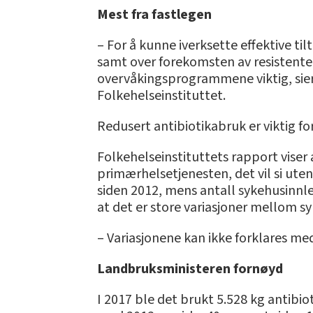
Mest fra fastlegen
– For å kunne iverksette effektive t
samt over forekomsten av resistente 
overvåkingsprogrammene viktig, sier 
Folkehelseinstituttet.
Redusert antibiotikabruk er viktig fo
Folkehelseinstituttets rapport viser 
primærhelsetjenesten, det vil si ute
siden 2012, mens antall sykehusinnle
at det er store variasjoner mellom s
– Variasjonene kan ikke forklares med
Landbruksministeren fornøyd
I 2017 ble det brukt 5.528 kg antib