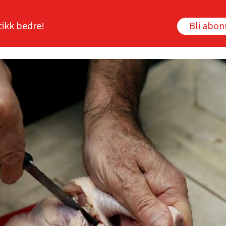
tikk bedre!
Bli abo