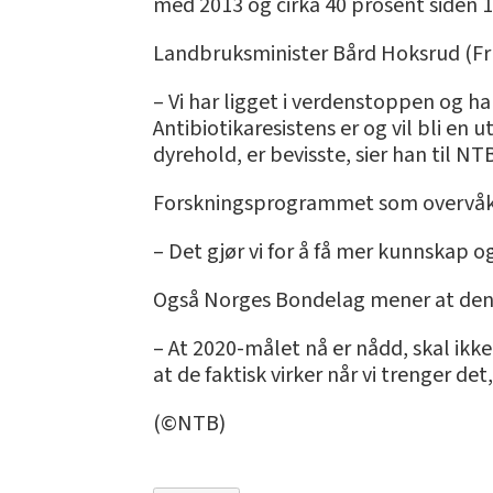
med 2013 og cirka 40 prosent siden 1
Landbruksminister Bård Hoksrud (Frp
– Vi har ligget i verdenstoppen og har
Antibiotikaresistens er og vil bli en
dyrehold, er bevisste, sier han til NT
Forskningsprogrammet som overvåker 
– Det gjør vi for å få mer kunnskap o
Også Norges Bondelag mener at den r
– At 2020-målet nå er nådd, skal ikke
at de faktisk virker når vi trenger de
(©NTB)