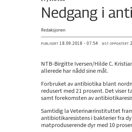
Nedgang i anti
Redaksjonen
18.09.2018 - 07:54
PUBLISERT
SIST OPPDATERT
NTB-Birgitte Iversen/Hilde C. Kristi
allerede har nådd sine mål.
Forbruket av antibiotika blant nord
redusert med 21 prosent. Det viser t
samt forekomsten av antibiotikares
Samtidig la Veterinærinstituttet fr
antibiotikaresistens i bakterier fra d
matproduserende dyr med 10 prosent