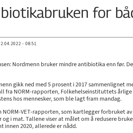
biotikabruken for bå
22.04.2022 - 08:51
ansen: Nordmenn bruker mindre antibiotika enn før. D
menn gikk ned med 5 prosent i 2017 sammenlignet me
all fra NORM-rapporten, Folkehelseinstituttets årlige
istens hos mennesker, som ble lagt fram mandag.
am NORM-VET-rapporten, som kartlegger forbruket av an
yr og i mat. Tallene viser at målet om å redusere bruken
 innen 2020, allerede er nådd.