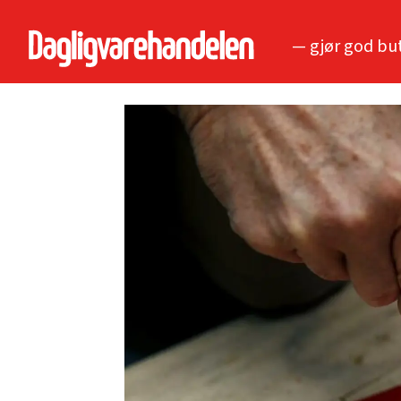
— gjør god bu