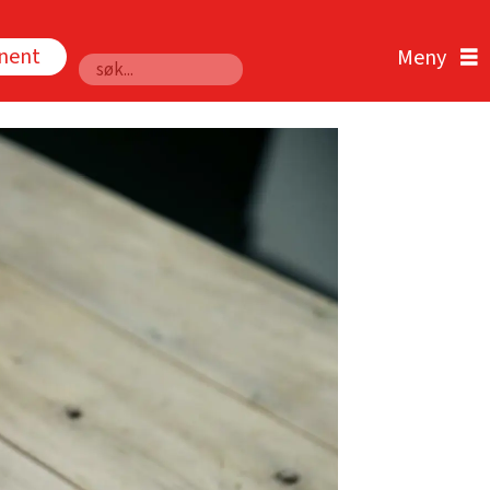
nnent
Søk