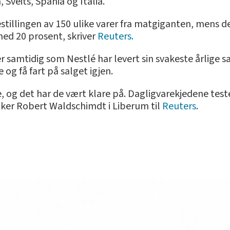
 Sveits, Spania og Italia.
estillingen av 150 ulike varer fra matgiganten, mens d
med 20 prosent, skriver
Reuters.
samtidig som Nestlé har levert sin svakeste årlige sa
og få fart på salget igjen.
e, og det har de vært klare på. Dagligvarekjedene tes
tiker Robert Waldschimdt i Liberum til
Reuters
.