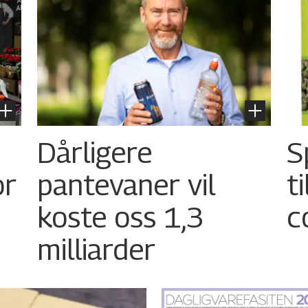
Dårligere
S
or
pantevaner vil
t
koste oss 1,3
c
milliarder