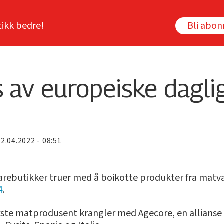
tikk bedre!
Bli abo
s av europeiske dagli
22.04.2022 - 08:51
gvarebutikker truer med å boikotte produkter fra mat
4
.
ørste matprodusent krangler med Agecore, en allianse