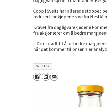
dagligvarekjeder i blant annet Belgia,
Coop i Sveits har allerede stoppet b
redusert innkjøpene sine fra Nestlé 
Kravet fra dagligvarekjedene kommer 
fra aksjonærer om å bedre marginene 
– De er nødt til å forbedre marginen
når det kommer til priser, sier analy
NYHETER