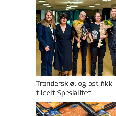
Trøndersk øl og ost fikk
tildelt Spesialitet