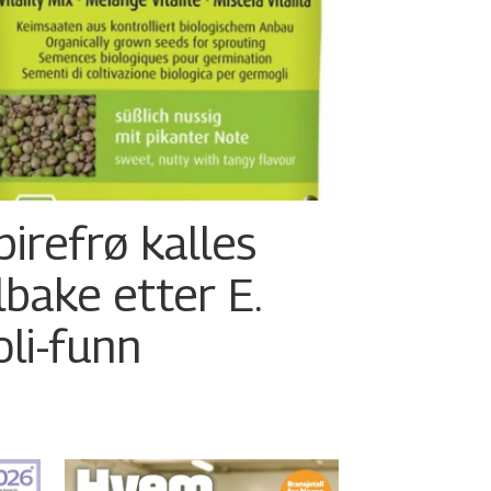
pirefrø kalles
ilbake etter E.
oli-funn