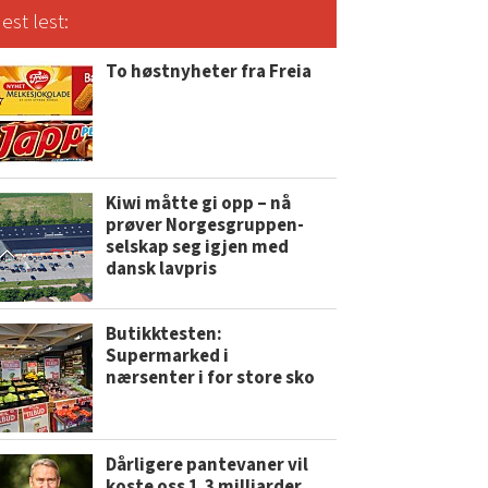
est lest:
To høstnyheter fra Freia
Kiwi måtte gi opp – nå
prøver Norgesgruppen-
selskap seg igjen med
dansk lavpris
Butikktesten:
Supermarked i
nærsenter i for store sko
Dårligere pantevaner vil
koste oss 1,3 milliarder