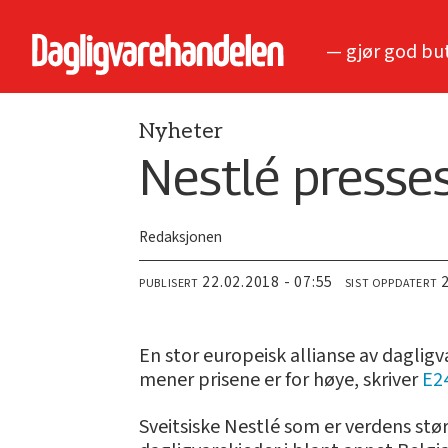
— gjør god bu
Nyheter
Nestlé presse
Redaksjonen
22.02.2018 - 07:55
PUBLISERT
SIST OPPDATERT
En stor europeisk allianse av dagli
mener prisene er for høye, skriver
E2
Sveitsiske Nestlé som er verdens st