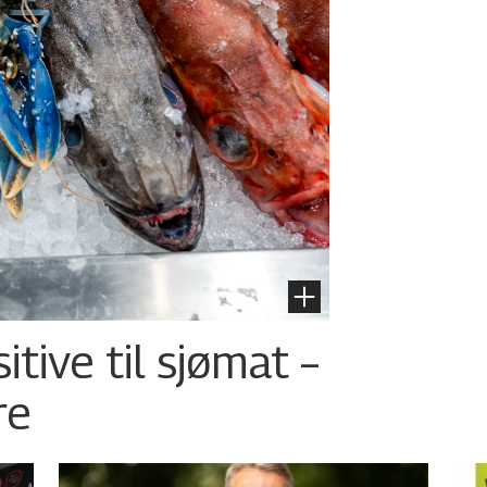
tive til sjømat –
re