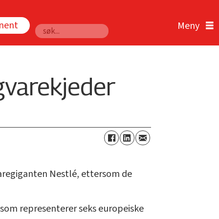
nnent
Søk
gvarekjeder
varegiganten Nestlé, ettersom de
 som representerer seks europeiske