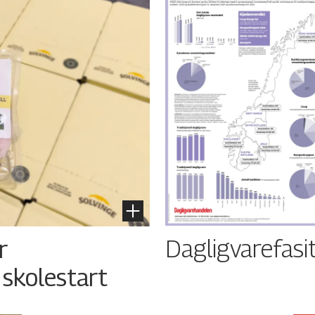
Dagligvarefasi
r
 skolestart