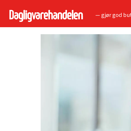
— gjør god bu