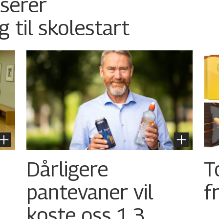
nserer
g til skolestart
Dårligere
T
pantevaner vil
f
koste oss 1,3