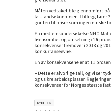
grensehandle i.
Måten vedtaket ble gjennomført på vit
fastlandsøkonomien. I tillegg fører 3
godteri til priser som ingen norske b
En medlemsundersøkelse NHO Mat og D
lønnsomhet og omsetning i 26 pronsen
konsekvenser fremover i 2018 og 2019
konkurranseevne.
En av konsekvensene er at 11 prose
– Dette er alvorlige tall, og vi ser 
og usikre arbeidsplasser. Regjeringen
konsekvenser for Norges største fast
NYHETER