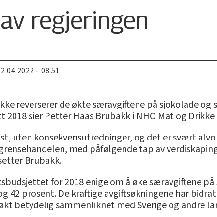
av regjeringen
22.04.2022 - 08:51
 ikke reverserer de økte særavgiftene på sjokolade og 
ett 2018 sier Petter Haas Brubakk i NHO Mat og Drikke
hast, uten konsekvensutredninger, og det er svært alvo
 i grensehandelen, med påfølgende tap av verdiskaping,
setter Brubakk.
atsbudsjettet for 2018 enige om å øke særavgiftene på
og 42 prosent. De kraftige avgiftsøkningene har bidra
ar økt betydelig sammenliknet med Sverige og andre 