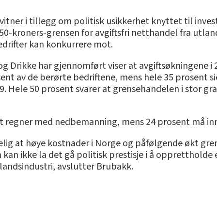
ner i tillegg om politisk usikkerhet knyttet til inves
50-kroners-grensen for avgiftsfri netthandel fra utlan
edrifter kan konkurrere mot.
rikke har gjennomført viser at avgiftsøkningene i 20
t av de berørte bedriftene, mens hele 35 prosent sier
. Hele 50 prosent svarer at grensehandelen i stor grad
nt regner med nedbemanning, mens 24 prosent må inn
tydelig at høye kostnader i Norge og påfølgende økt gre
 kan ikke la det gå politisk prestisje i å opprettholde
landsindustri, avslutter Brubakk.