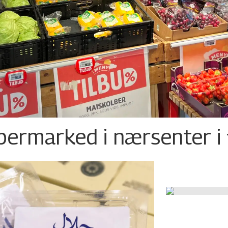
permarked i nærsenter i 