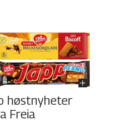
o høstnyheter
ra Freia