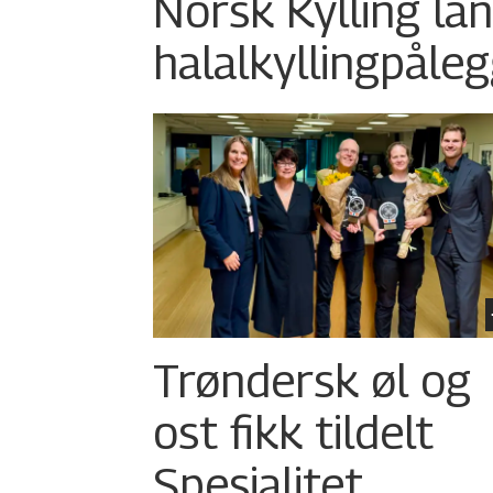
Norsk Kylling la
halalkylling­påleg
Trøndersk øl og
ost fikk tildelt
Spesialitet