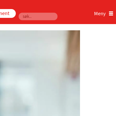
nnent
Søk