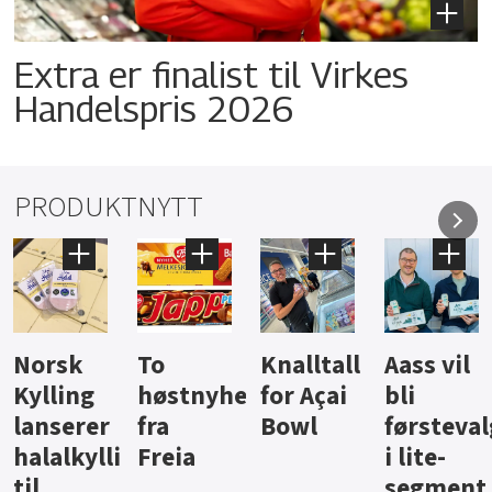
Extra er finalist til Virkes
Handelspris 2026
PRODUKTNYTT
Knalltall
Aass vil
Brus og
Hard
ter
for Açai
bli
jus fra
iste fra
Bowl
førstevalg
Berentsen
Hansa
i lite-
segment