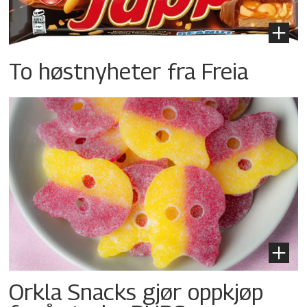
To høstnyheter fra Freia
Orkla Snacks gjør oppkjøp