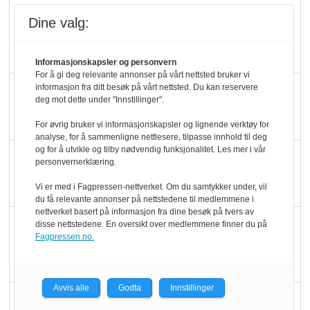
Mat er viktigere enn
Dine valg:
pris når elbilister
velger ladestopp
Informasjonskapsler og personvern
For å gi deg relevante annonser på vårt nettsted bruker vi
informasjon fra ditt besøk på vårt nettsted. Du kan reservere
Ti bensinstasjoner
deg mot dette under "Innstillinger".
legger ned hver måned
For øvrig bruker vi informasjonskapsler og lignende verktøy for
analyse, for å sammenligne nettlesere, tilpasse innhold til deg
og for å utvikle og tilby nødvendig funksjonalitet. Les mer i vår
Potetball, kylling og 98
personvernerklæring.
oktan
Vi er med i Fagpressen-nettverket. Om du samtykker under, vil
du få relevante annonser på nettstedene til medlemmene i
nettverket basert på informasjon fra dine besøk på tvers av
KBS-bransjen i
disse nettstedene. En oversikt over medlemmene finner du på
Fagpressen.no.
endring: Stadig større
serveringstilbud
Avvis alle
Godta
Innstillinger
Vokser med ferdigmat