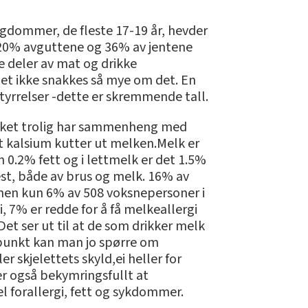
gdommer, de fleste 17-19 år, hevder
n 20% avguttene og 36% av jentene
 deler av mat og drikke
et ikke snakkes så mye om det. En
yrrelser -dette er skremmende tall.
hvilket trolig har sammenheng med
t kalsium kutter ut melken.Melk er
n 0.2% fett og i lettmelk er det 1.5%
st, både av brus og melk. 16% av
men kun 6% av 508 voksnepersoner i
, 7% er redde for å få melkeallergi
 Det ser ut til at de som drikker melk
spunkt kan man jo spørre om
r skjelettets skyld,ei heller for
r også bekymringsfullt at
l forallergi, fett og sykdommer.