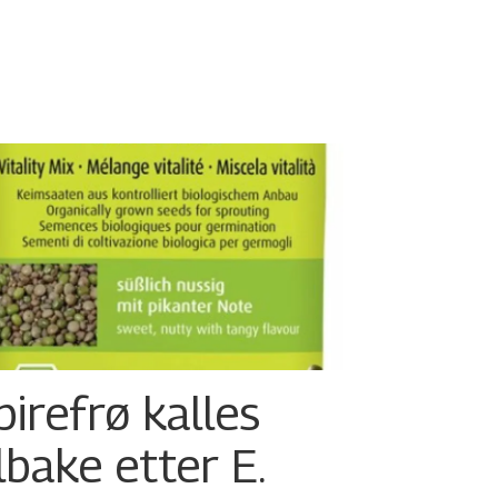
pirefrø kalles
ilbake etter E.