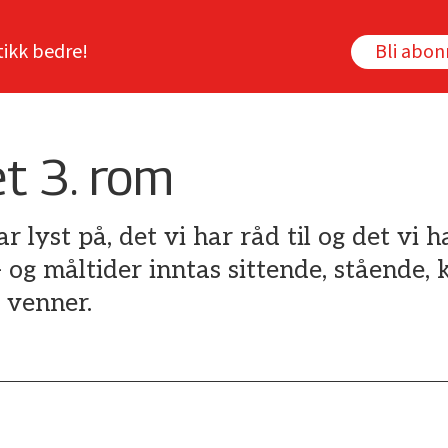
tikk bedre!
Bli abo
t 3. rom
ar lyst på, det vi har råd til og det vi h
- og måltider inntas sittende, stående,
 venner.