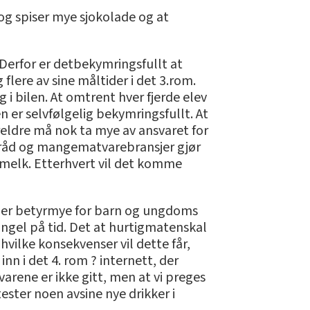
 og spiser mye sjokolade og at
 Derfor er detbekymringsfullt at
flere av sine måltider i det 3.rom.
i bilen. At omtrent hver fjerde elev
er selvfølgelig bekymringsfullt. At
oreldre må nok ta mye av ansvaret for
gsråd og mangematvarebransjer gjør
lemelk. Etterhvert vil det komme
der betyrmye for barn og ungdoms
angel på tid. Det at hurtigmatenskal
, hvilke konsekvenser vil dette får,
nn i det 4. rom ? internett, der
arene er ikke gitt, men at vi preges
ester noen avsine nye drikker i