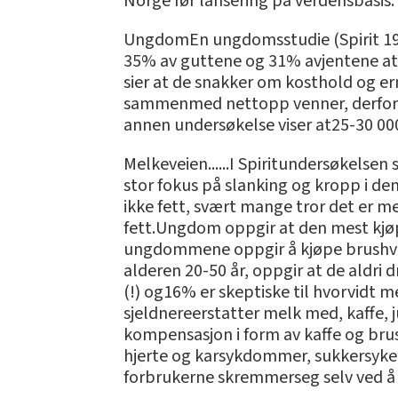
Norge før lansering på verdensbasis.
UngdomEn ungdomsstudie (Spirit 1997
35% av guttene og 31% avjentene at 
sier at de snakker om kosthold og e
sammenmed nettopp venner, derfor sk
annen undersøkelse viser at25-30 00
Melkeveien......I Spiritundersøkelse
stor fokus på slanking og kropp i d
ikke fett, svært mange tror det er me
fett.Ungdom oppgir at den mest kjøp
ungdommene oppgir å kjøpe brushver
alderen 20-50 år, oppgir at de aldri 
(!) og16% er skeptiske til hvorvidt me
sjeldnereerstatter melk med, kaffe,
kompensasjon i form av kaffe og brus e
hjerte og karsykdommer, sukkersyke
forbrukerne skremmerseg selv ved å «