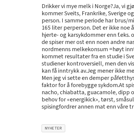
Drikker vi mye melk i Norge?Ja, vi gjø
kommer Sveits, Frankrike, Sverige og
person. I samme periode har brus/min
165 liter perperson. Det er ikke noe
hjerte- og karsykdommer enn f.eks. 
de spiser mer ost enn noen andre nas
nordmenns melkekonsum =høyt inntak
kommet resultater fra en studie i Sve
studiener kontroversiell, men den vi
kan få inntrykk av.Jeg mener ikke me
Men jeg vi sette en demper påfetthyste
faktor for å forebygge sykdom.At spi
nacho, chiabatta, guacamole, dipp og d
behov for «energikick», tørst, småsul
spisingfordrer annen mat enn våre tr
NYHETER