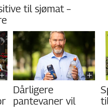
tive til sjømat –
re
Dårligere
S
or
pantevaner vil
t