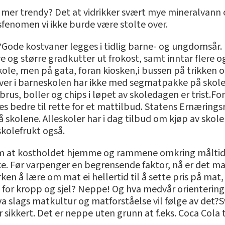
are mer trendy? Det at vidrikker svært mye mineralvann
enomen vi ikke burde være stolte over.
r?Gode kostvaner legges i tidlig barne- og ungdomsår.
og større gradkutter ut frokost, samt inntar flere og 
le, men på gata, foran kiosken,i bussen på trikken og 
er i barneskolen har ikke med segmatpakke på skolen 
rus, boller og chips i løpet av skoledagen er trist.F
es bedre til rette for et mattilbud. Statens Ernærin
å skolene. Alleskoler har i dag tilbud om kjøp av sko
kolefrukt også.
l om at kostholdet hjemme og rammene omkring målti
ke. Før varpenger en begrensende faktor, nå er det m
 verken å lære om mat ei hellertid til å sette pris på mat
t for kropp og sjel? Neppe! Og hva medvår orientering i
a slags matkultur og matforståelse vil følge av det?Sv
sikkert. Det er neppe uten grunn at f.eks. Coca Cola t