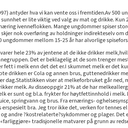
) antyder hva vi kan vente oss i fremtiden.Av 500 un
sunnhet er lite viktig ved valg av mat og drikke. Ku
rnæring ivenneflokken. Mange ungdommer spiser store
jer nok overføring av holdninger indirekteselv om d
0 ungdommer mellom 15-25 år har alvorlige spiseforst
n svarer hele 23% av jentene at de ikke drikker melk,
ennegruppen. Det er beklagelig at de som trenger mes
r fett i melk enn det det er.I skummet melk er det ku
te drikken er Cola og annen brus, guttenedrikker me
 dag.Statistikken viser at melkeforbruket går ned, 
drikker melk. Av disseoppgir 21% at de har melkeallergi
lk er sunt og bl.a. frykter for høytfettinnhold i melk.
 juice, springvann og brus. Fra ernærings- oghelsesyn
rspesielt bra. Jeg tror ikke det, verken for tennes elle
 og andre ?kostrelaterte?sykdommer og plager. Det e
farliggjøre» tradisjonelle matvarer på grunn av redse