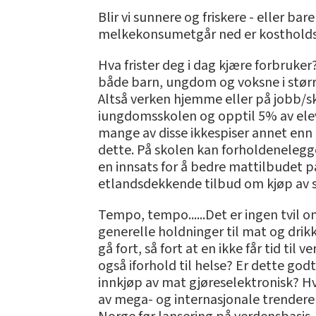
Blir vi sunnere og friskere - eller b
melkekonsumetgår ned er kostholdsf
Hva frister deg i dag kjære forbruke
både barn, ungdom og voksne i større 
Altså verken hjemme eller på jobb/sko
iungdomsskolen og opptil 5% av elev
mange av disse ikkespiser annet enn b
dette. På skolen kan forholdenelegg
en innsats for å bedre mattilbudet p
etlandsdekkende tilbud om kjøp av s
Tempo, tempo......Det er ingen tvi
generelle holdninger til mat og drik
gå fort, så fort at en ikke får tid til
også iforhold til helse? Er dette god
innkjøp av mat gjøreselektronisk? Hv
av mega- og internasjonale trenderer 