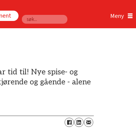
nnent
Søk
ar tid til! Nye spise- og
 kjørende og gående - alene