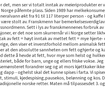
r det, men ser vi totalt inntak av meieriprodukter er v
 Norge påfemte plass. Siden 1989 har melkekonsumet g
eralvann økt fra 91 til 117 literper person - og kaffe
 å være stolt av. Franskmenn har bemerkelsesverdiglav
ossnordmenn. Sett i lys av franskmennenes forbruk av
joner, er det noe som skurrernår vi i Norge setter li
 av fett = høyt inntak av mettet fett = mye hjerte
rige, den viser et inverstforhold mellom animalsk fett
ser at den absolutte sannheten om fett oghjerte og k
d dette å hevde at fett, hvor mye som helst og hvilke
riet, både for barn, unge og ellers friske vokse. Jeg t
semønsteret forandrer seg og at mors kjøttkaker ikke l
app - oghelst skal det kunne spises i farta. Vi spiser 
t, stimuli, kjedespising,pausekos, belønning og kos. D
adisjonelle norske retter. Maten må tilpassesdet 3. og