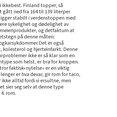
i ikkebest. Finland topper, så
ått ned fra 164 til 139 literper
 ligger stabilt i verdenstoppen med
ere sykelighet og dødelighet av
 meieriprodukter, og detfaktum at
khetstegn på denne måten:
- ogkarsykdommer.Det er også
, kolesterol og hjerteinfarkt. Denne
arproblemer ikke er så klar som en
ntype som helst, er bra for kroppen.
ror faktisk«nytelse» er en viktig
enger er hva devar, gir rom for taco,
ikke alltid fordi vi ersultne, men
et sier seg selv at denne type
 4. rom.