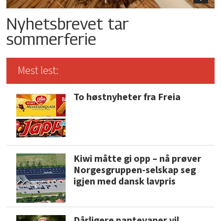
Nyhetsbrevet tar
sommerferie
Mest lest:
To høstnyheter fra Freia
Kiwi måtte gi opp – nå prøver
Norgesgruppen-selskap seg
igjen med dansk lavpris
Dårligere pantevaner vil