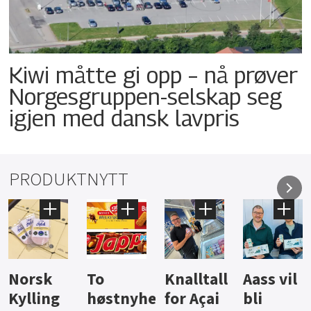
Kiwi måtte gi opp – nå prøver
Norgesgruppen-selskap seg
igjen med dansk lavpris
PRODUKTNYTT
Knalltall
Aass vil
Brus og
Hard
ter
for Açai
bli
jus fra
iste fra