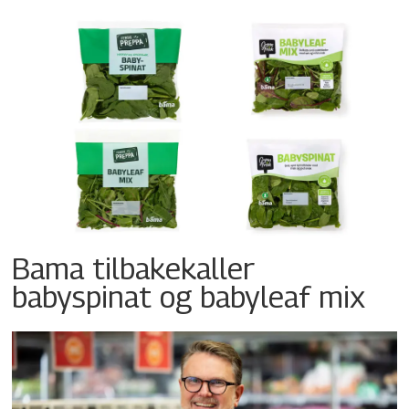
Bama tilbakekaller
babyspinat og babyleaf mix