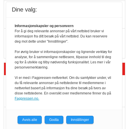
KI lager mat i butikken
Dine valg:
Informasjonskapsler og personvern
For å gi deg relevante annonser på vårt nettsted bruker vi
Q passerte 1 milliard i
informasjon fra ditt besøk på vårt nettsted. Du kan reservere
deg mot dette under "Innstillinger".
Rema i 2025
For øvrig bruker vi informasjonskapsler og lignende verktøy for
analyse, for å sammenligne nettlesere, tilpasse innhold til deg
og for å utvikle og tilby nødvendig funksjonalitet. Les mer i vår
Siste artikler - Økologisk
personvernerklæring.
Vi er med i Fagpressen-nettverket. Om du samtykker under, vil
Kolonihagens norske
du få relevante annonser på nettstedene til medlemmene i
nettverket basert på informasjon fra dine besøk på tvers av
yoghurt: Trues av
disse nettstedene. En oversikt over medlemmene finner du på
melkemangel
Fagpressen.no.
Marit Kolby vant
Avvis alle
Godta
Innstillinger
Økologisk Norge sin