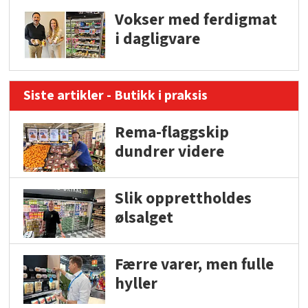
Vokser med ferdigmat
i dagligvare
Siste artikler - Butikk i praksis
Rema-flaggskip
dundrer videre
Slik opprettholdes
ølsalget
Færre varer, men fulle
hyller