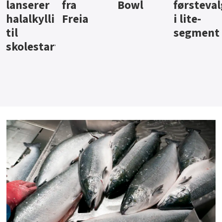
Bowl
førstevalg
Berentsen
Hansa
i lite-
segment