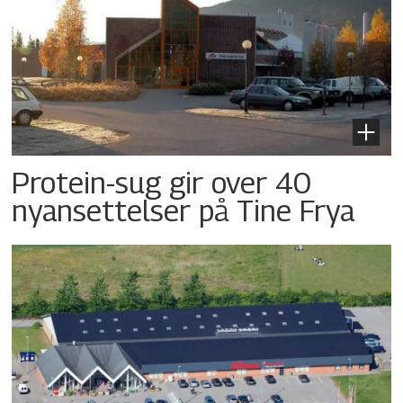
Protein-sug gir over 40
nyansettelser på Tine Frya