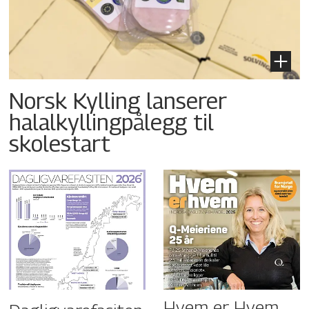
Norsk Kylling lanserer
halalkyllingpålegg til
skolestart
Hvem er Hvem