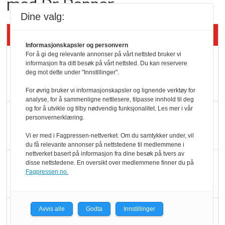
med Dr Pepper
Dine valg:
Siste artikler - KBS
Informasjonskapsler og personvern
For å gi deg relevante annonser på vårt nettsted bruker vi
Mat er viktigere enn
informasjon fra ditt besøk på vårt nettsted. Du kan reservere
pris når elbilister
deg mot dette under "Innstillinger".
velger ladestopp
For øvrig bruker vi informasjonskapsler og lignende verktøy for
analyse, for å sammenligne nettlesere, tilpasse innhold til deg
og for å utvikle og tilby nødvendig funksjonalitet. Les mer i vår
Ti bensinstasjoner
personvernerklæring.
legger ned hver måned
Vi er med i Fagpressen-nettverket. Om du samtykker under, vil
du få relevante annonser på nettstedene til medlemmene i
nettverket basert på informasjon fra dine besøk på tvers av
Potetball, kylling og 98
disse nettstedene. En oversikt over medlemmene finner du på
Fagpressen.no.
oktan
KBS-bransjen i
Avvis alle
Godta
Innstillinger