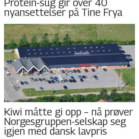
Protein-sug gir over 40
nyansettelser på Tine Frya
Kiwi måtte gi opp – nå prøver
Norgesgruppen-selskap seg
igjen med dansk lavpris