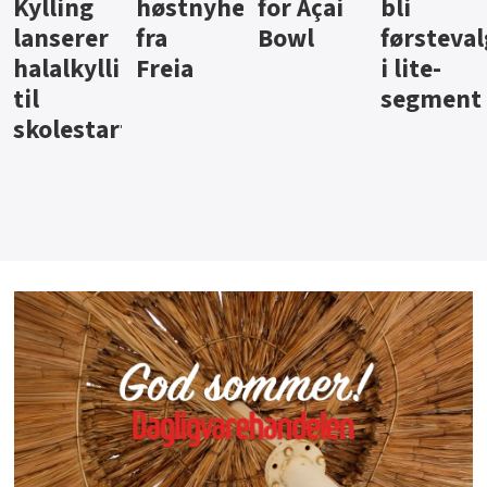
ter
for Açai
bli
jus fra
iste fra
Bowl
førstevalg
Berentsen
Hansa
i lite-
segment