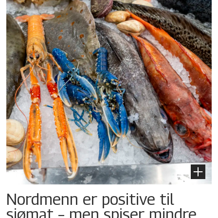
Nordmenn er positive til
sjømat – men spiser mindre