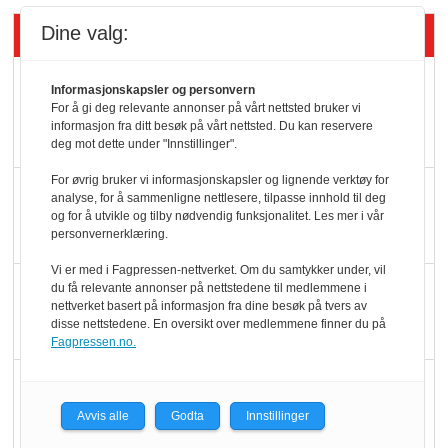
Siste artikler - KBS
Dine valg:
Mat er viktigere enn
Informasjonskapsler og personvern
pris når elbilister
For å gi deg relevante annonser på vårt nettsted bruker vi
informasjon fra ditt besøk på vårt nettsted. Du kan reservere
velger ladestopp
deg mot dette under "Innstillinger".
For øvrig bruker vi informasjonskapsler og lignende verktøy for
Ti bensinstasjoner
analyse, for å sammenligne nettlesere, tilpasse innhold til deg
legger ned hver måned
og for å utvikle og tilby nødvendig funksjonalitet. Les mer i vår
personvernerklæring.
Vi er med i Fagpressen-nettverket. Om du samtykker under, vil
Potetball, kylling og 98
du få relevante annonser på nettstedene til medlemmene i
nettverket basert på informasjon fra dine besøk på tvers av
oktan
disse nettstedene. En oversikt over medlemmene finner du på
Fagpressen.no.
KBS-bransjen i
endring: Stadig større
Avvis alle
Godta
Innstillinger
serveringstilbud