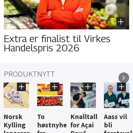
Extra er finalist til Virkes
Handelspris 2026
PRODUKTNYTT
Knalltall
Aass vil
Brus og
Hard
ter
for Açai
bli
jus fra
iste fra