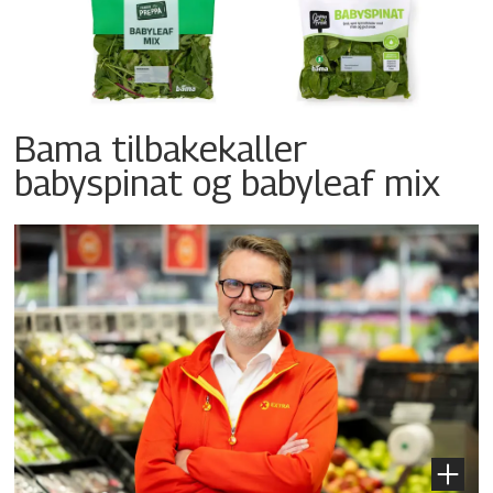
Bama tilbakekaller
babyspinat og babyleaf mix