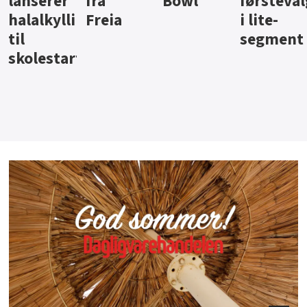
Bowl
førstevalg
Berentsen
Hansa
i lite-
segment