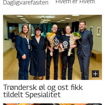
Hvem er Hvem
Dagligvarefasiten
Trøndersk øl og ost fikk
tildelt Spesialitet