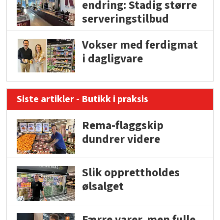
endring: Stadig større
serveringstilbud
Vokser med ferdigmat
i dagligvare
Siste artikler - Butikk i praksis
Rema-flaggskip
dundrer videre
Slik opprettholdes
ølsalget
Færre varer, men fulle