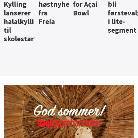
ter
for Açai
bli
jus fra
iste fra
Bowl
førstevalg
Berentsen
Hansa
i lite-
segment