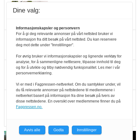
Marit Kolby vant
Dine valg:
Økologisk Norge sin
hederspris
Informasjonskapsler og personvern
For å gi deg relevante annonser på vårt nettsted bruker vi
Blir enklere å velge
informasjon fra ditt besøk på vårt nettsted. Du kan reservere
deg mot dette under "Innstillinger".
økologisk i butikkhylla
For øvrig bruker vi informasjonskapsler og lignende verktøy for
analyse, for å sammenligne nettlesere, tilpasse innhold til deg
Kolonihagen sliter
og for å utvikle og tilby nødvendig funksjonalitet. Les mer i vår
personvernerklæring.
med å få tak i nok melk
Vi er med i Fagpressen-nettverket. Om du samtykker under, vil
du få relevante annonser på nettstedene til medlemmene i
nettverket basert på informasjon fra dine besøk på tvers av
Rapport: Økokundene
disse nettstedene. En oversikt over medlemmene finner du på
er klare! Er markedet
Fagpressen.no.
det?
Avvis alle
Godta
Innstillinger