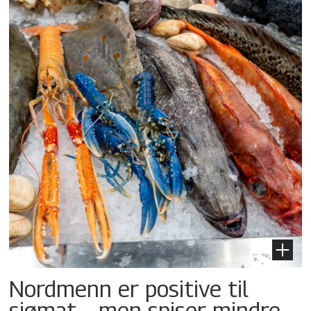
Nordmenn er positive til
sjømat – men spiser mindre