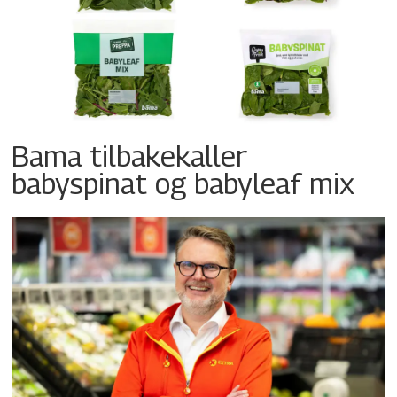
Bama tilbakekaller
babyspinat og babyleaf mix