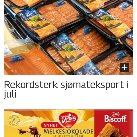
Rekordsterk sjømateksport i
juli