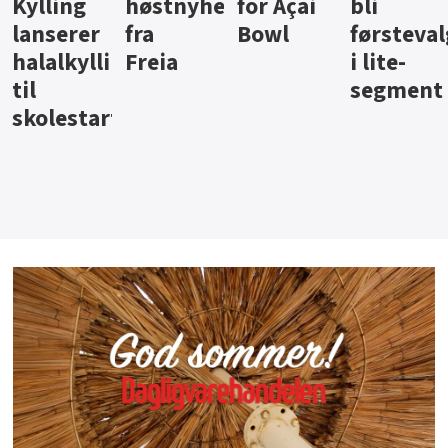
ter
for Açai
bli
jus fra
iste fra
Bowl
førstevalg
Berentsen
Hansa
i lite-
segment