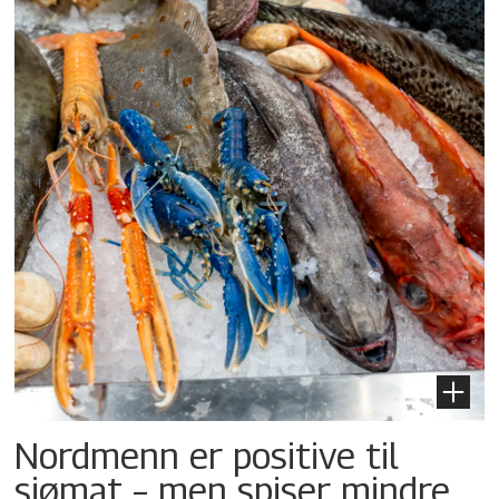
Nordmenn er positive til
sjømat – men spiser mindre