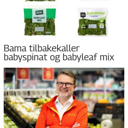
Bama tilbakekaller
babyspinat og babyleaf mix