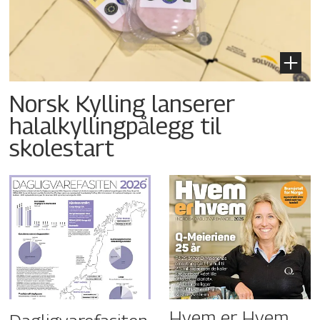
Norsk Kylling lanserer
halalkyllingpålegg til
skolestart
Hvem er Hvem