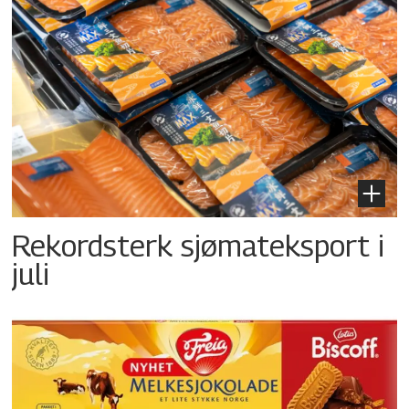
Rekordsterk sjømateksport i
juli