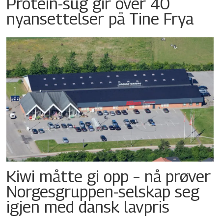
Protein-sug gir over 40
nyansettelser på Tine Frya
Kiwi måtte gi opp – nå prøver
Norgesgruppen-selskap seg
igjen med dansk lavpris