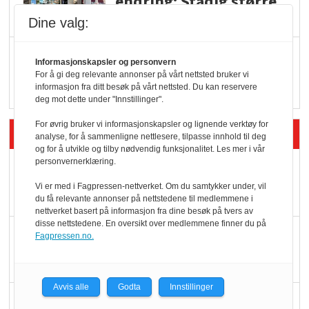
endring: Stadig større
serveringstilbud
Dine valg:
Vokser med ferdigmat
Informasjonskapsler og personvern
i dagligvare
For å gi deg relevante annonser på vårt nettsted bruker vi
informasjon fra ditt besøk på vårt nettsted. Du kan reservere
deg mot dette under "Innstillinger".
For øvrig bruker vi informasjonskapsler og lignende verktøy for
Siste artikler - Butikk i praksis
analyse, for å sammenligne nettlesere, tilpasse innhold til deg
og for å utvikle og tilby nødvendig funksjonalitet. Les mer i vår
personvernerklæring.
Rema-flaggskip
dundrer videre
Vi er med i Fagpressen-nettverket. Om du samtykker under, vil
du få relevante annonser på nettstedene til medlemmene i
nettverket basert på informasjon fra dine besøk på tvers av
disse nettstedene. En oversikt over medlemmene finner du på
Slik opprettholdes
Fagpressen.no.
ølsalget
Avvis alle
Godta
Innstillinger
Færre varer, men fulle