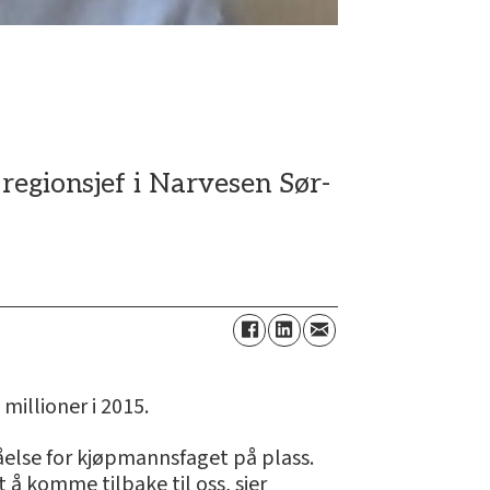
regionsjef i Narvesen Sør-
illioner i 2015.
tåelse for kjøpmannsfaget på plass.
t å komme tilbake til oss, sier