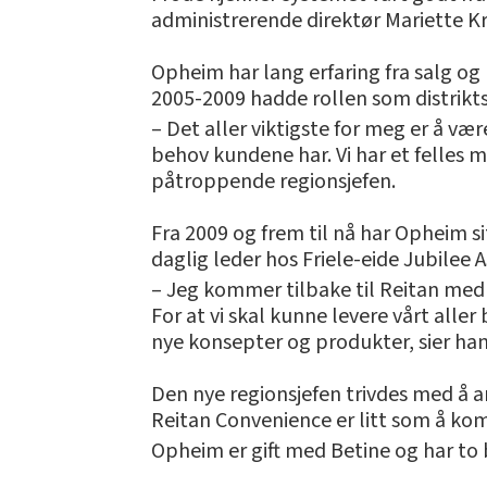
administrerende direktør Mariette K
Opheim har lang erfaring fra salg og 
2005-2009 hadde rollen som distrikts
– Det aller viktigste for meg er å v
behov kundene har. Vi har et felles 
påtroppende regionsjefen.
Fra 2009 og frem til nå har Opheim s
daglig leder hos Friele-eide Jubilee A
– Jeg kommer tilbake til Reitan med v
For at vi skal kunne levere vårt all
nye konsepter og produkter, sier ha
Den nye regionsjefen trivdes med å a
Reitan Convenience er litt som å k
Opheim er gift med Betine og har to 