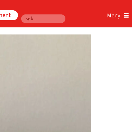
nnent
Søk