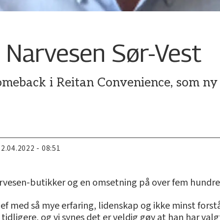
i Narvesen Sør-Vest
omeback i Reitan Convenience, som ny 
22.04.2022 - 08:51
arvesen-butikker og en omsetning på over fem hundre m
nsjef med så mye erfaring, lidenskap og ikke minst fors
idligere, og vi synes det er veldig gøy at han har valg