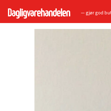
— gjør god bu