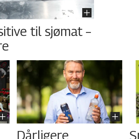
tive til sjømat –
re
Dårligere
S