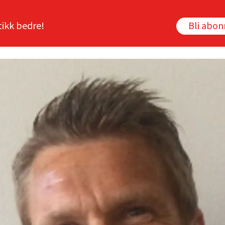
tikk bedre!
Bli abo