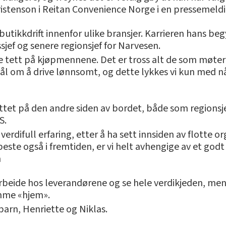
ristenson i Reitan Convenience Norge i en pressemeldi
butikkdrift innenfor ulike bransjer. Karrieren hans beg
sjef og senere regionsjef for Narvesen.
ære tett på kjøpmennene. Det er tross alt de som møte
mål om å drive lønnsomt, og dette lykkes vi kun med nå
ittet på den andre siden av bordet, både som regionsj
S.
erdifull erfaring, etter å ha sett innsiden av flotte 
er beste også i fremtiden, er vi helt avhengige av et 
n
rbeide hos leverandørene og se hele verdikjeden, men 
omme «hjem».
barn, Henriette og Niklas.