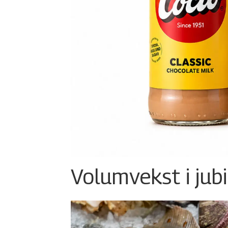
Volumvekst i jub