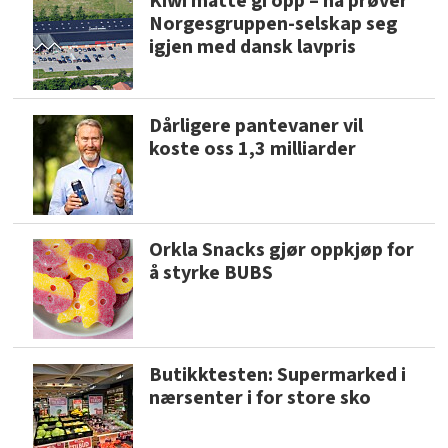
Kiwi måtte gi opp – nå prøver
Norgesgruppen-selskap seg
igjen med dansk lavpris
Dårligere pantevaner vil
koste oss 1,3 milliarder
Orkla Snacks gjør oppkjøp for
å styrke BUBS
Butikktesten: Supermarked i
nærsenter i for store sko