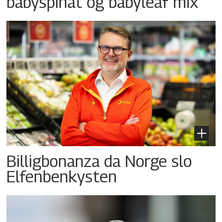
babyspinat og babyleaf mix
Billigbonanza da Norge slo
Elfenbenkysten