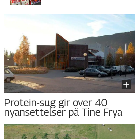
Protein-sug gir over 40
nyansettelser på Tine Frya