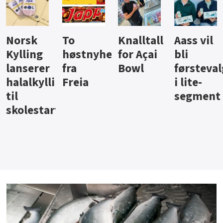
Knalltall
Aass vil
Brus og
Hard
ter
for Açai
bli
jus fra
iste fra
Bowl
førstevalg
Berentsen
Hansa
i lite-
segment