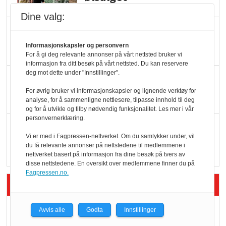
Dine valg:
Færre varer, men fulle
hyller
Informasjonskapsler og personvern
For å gi deg relevante annonser på vårt nettsted bruker vi
informasjon fra ditt besøk på vårt nettsted. Du kan reservere
deg mot dette under "Innstillinger".
KI lager mat i butikken
For øvrig bruker vi informasjonskapsler og lignende verktøy for
analyse, for å sammenligne nettlesere, tilpasse innhold til deg
og for å utvikle og tilby nødvendig funksjonalitet. Les mer i vår
personvernerklæring.
Q passerte 1 milliard i
Vi er med i Fagpressen-nettverket. Om du samtykker under, vil
Rema i 2025
du få relevante annonser på nettstedene til medlemmene i
nettverket basert på informasjon fra dine besøk på tvers av
disse nettstedene. En oversikt over medlemmene finner du på
Fagpressen.no.
Siste artikler - Økologisk
Kolonihagens norske
Avvis alle
Godta
Innstillinger
yoghurt: Trues av