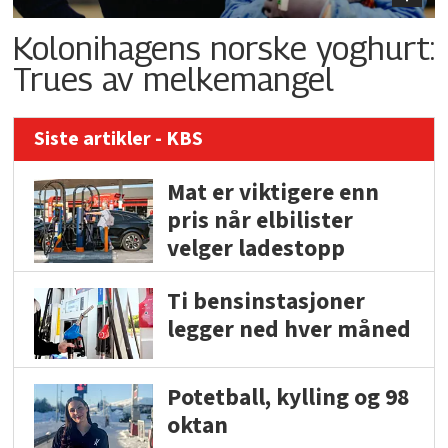
Kolonihagens norske yoghurt:
Trues av melkemangel
Siste artikler - KBS
Mat er viktigere enn
pris når elbilister
velger ladestopp
Ti bensinstasjoner
legger ned hver måned
Potetball, kylling og 98
oktan