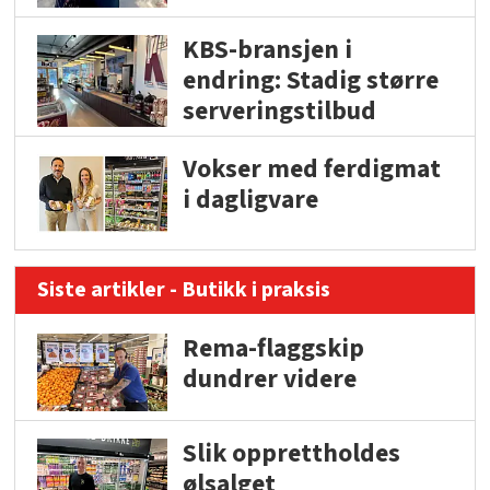
KBS-bransjen i
endring: Stadig større
serveringstilbud
Vokser med ferdigmat
i dagligvare
Siste artikler - Butikk i praksis
Rema-flaggskip
dundrer videre
Slik opprettholdes
ølsalget