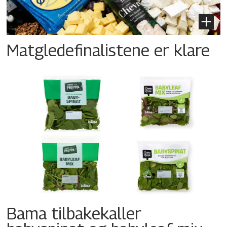
Matgledefinalistene er klare
Bama tilbakekaller