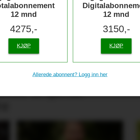
otalabonnement
Digitalabonnem
12 mnd
12 mnd
4275,-
3150,-
KJØP
KJØP
Allerede abonnent? Logg inn her
tive til sjømat –
re