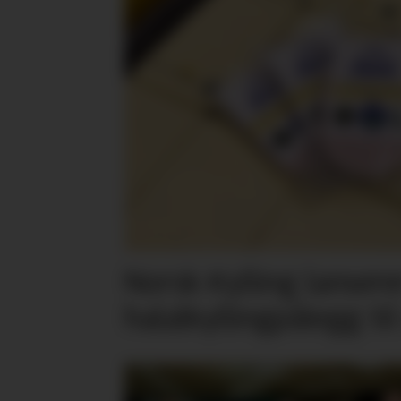
Norsk Kylling lansere
halalkyllingpålegg til