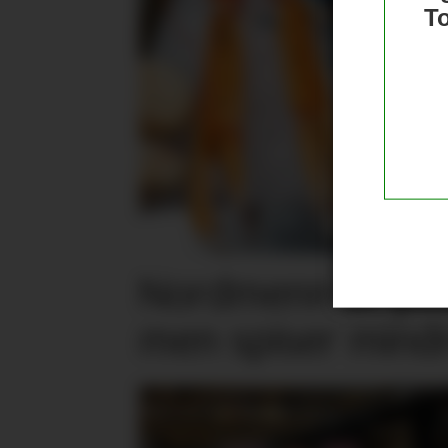
T
Nordmenn er posi
men spiser mind