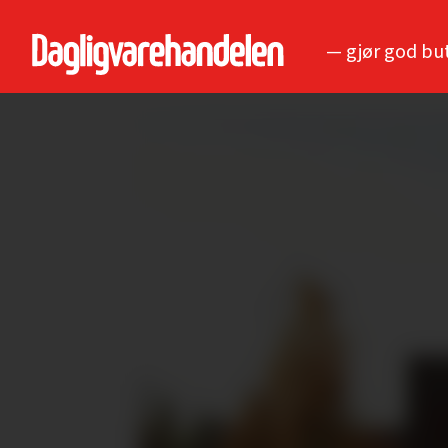
— gjør god bu