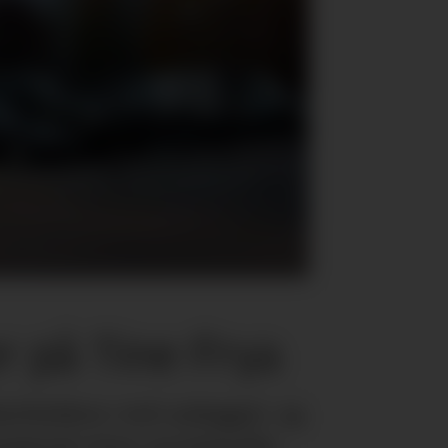
r på Tine Frya
darbeidere ved anlegget, og
spørsel etter proteinrike