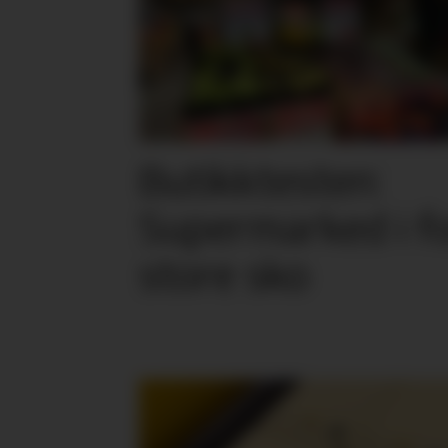
Butikktesten:
Supermarked i f
store sko