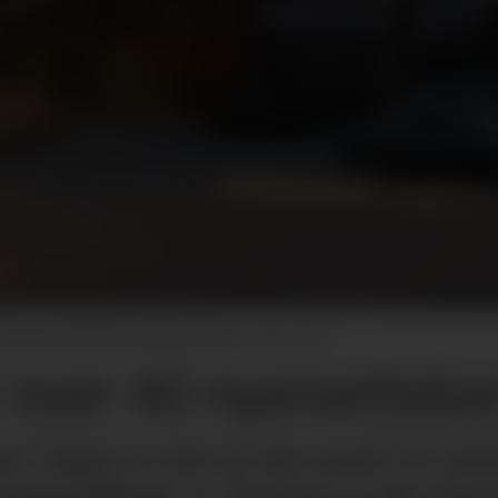
ret, og nå skal den bli enda større.
Tine
r over 40 nyansettelse
se. I løpet av året er det ansatt 25 me
ratørstillinger ut. Årsaken er økt etter