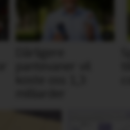
Dårligere
S
or
pantevaner vil
t
koste oss 1,3
c
milliarder