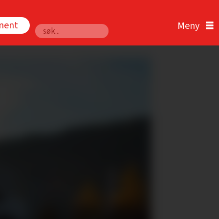
nnent
Søk