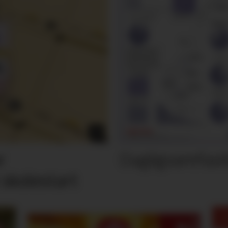
Dagligvarefasi
r
 skolestart
M