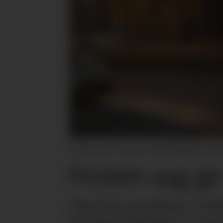
Staben ved Tine Frya har vokst kraftig det siste å
Protein-sug gi
Tine Frya fortsetter å vok
nå lyses ytterligere 15 ope