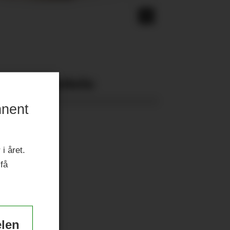
Nyeste eAvis:
nnent
i året.
 få
elen