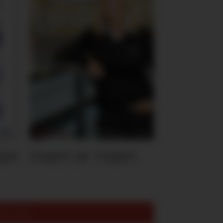
ten
Hvem er Hvem
est lest: