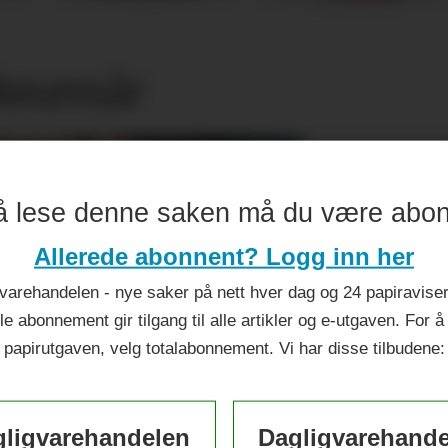
ileumsår
å lese denne saken må du være abo
Allerede abonnent? Logg inn her
varehandelen - nye saker på nett hver dag og 24 papiraviser 
le abonnement gir tilgang til alle artikler og e-utgaven. For å
papirutgaven, velg totalabonnement. Vi har disse tilbudene:
ligvarehandelen
Dagligvarehand