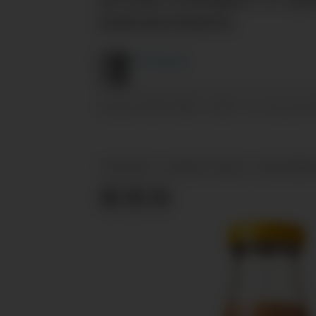
meieriprodukter.
Are
Knudsen
03.07.2026 - 10:28
PUBLISERT
SIST OPPDATERT
TINE FRYA
NYANSETTELSER
PROTEINRIK