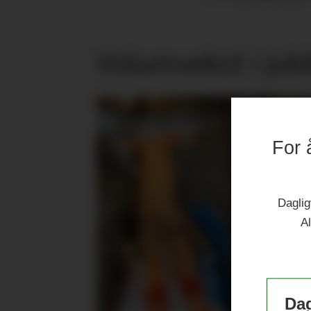
Volumvekst i jub
For 
Daglig
Al
Dag