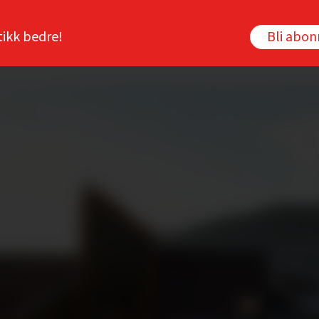
tikk bedre!
Bli abo