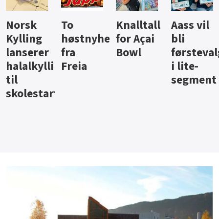
Knalltall
Aass vil
Brus og
Hard
ter
for Açai
bli
jus fra
iste fra
Bowl
førstevalg
Berentsen
Hansa
i lite-
segment