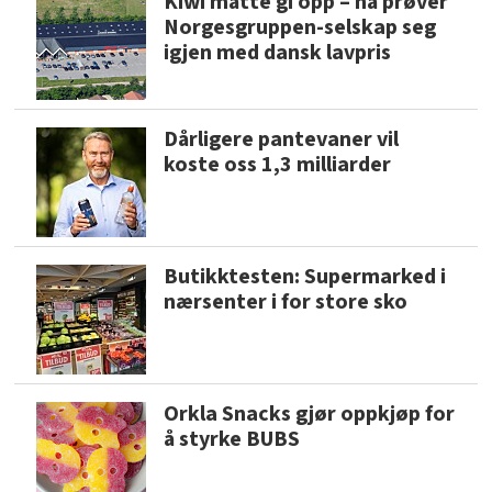
Kiwi måtte gi opp – nå prøver
Norgesgruppen-selskap seg
igjen med dansk lavpris
Dårligere pantevaner vil
koste oss 1,3 milliarder
Butikktesten: Supermarked i
nærsenter i for store sko
Orkla Snacks gjør oppkjøp for
å styrke BUBS