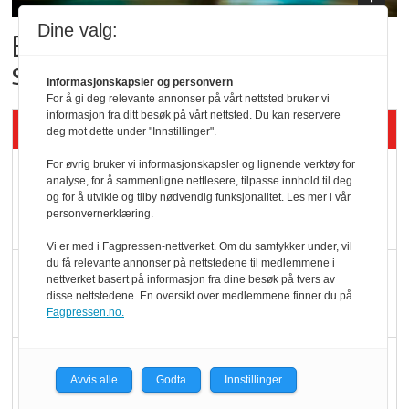
Dine valg:
Bestillings-rush i foodora før
storkampen
Informasjonskapsler og personvern
For å gi deg relevante annonser på vårt nettsted bruker vi
informasjon fra ditt besøk på vårt nettsted. Du kan reservere
Siste artikler - KBS
deg mot dette under "Innstillinger".
For øvrig bruker vi informasjonskapsler og lignende verktøy for
Mat er viktigere enn
analyse, for å sammenligne nettlesere, tilpasse innhold til deg
pris når elbilister
og for å utvikle og tilby nødvendig funksjonalitet. Les mer i vår
personvernerklæring.
velger ladestopp
Vi er med i Fagpressen-nettverket. Om du samtykker under, vil
du få relevante annonser på nettstedene til medlemmene i
Ti bensinstasjoner
nettverket basert på informasjon fra dine besøk på tvers av
legger ned hver måned
disse nettstedene. En oversikt over medlemmene finner du på
Fagpressen.no.
Potetball, kylling og 98
Avvis alle
Godta
Innstillinger
oktan