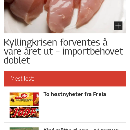
Kyllingkrisen forventes å
vare året ut – importbehovet
doblet
Mest lest:
To høstnyheter fra Freia