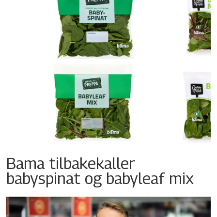
Bama tilbakekaller
babyspinat og babyleaf mix