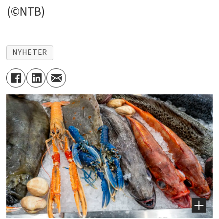
(©NTB)
NYHETER