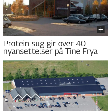
Protein-sug gir over 40
nyansettelser på Tine Frya