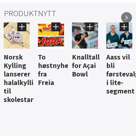
PRODUKTNYTT
Knalltall
Aass vil
Brus og
Hard
ter
for Açai
bli
jus fra
iste fra
Bowl
førstevalg
Berentsen
Hansa
i lite-
segment