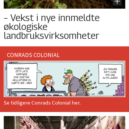
– Vekst i nye innmeldte
økologiske
landbruksvirksomheter
CONRADS COLONIAL
Se tidligere Conrads Colonial her.