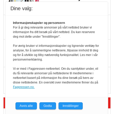
legger ned hver måned
Dine valg:
Potetball, kylling og 98
Informasjonskapsler og personvern
oktan
For å gi deg relevante annonser på vårt nettsted bruker vi
informasjon fra ditt besøk på vårt nettsted. Du kan reservere
deg mot dette under "Innstillinger".
KBS-bransjen i
For øvrig bruker vi informasjonskapsler og lignende verktøy for
analyse, for å sammenligne nettlesere, tilpasse innhold til deg
endring: Stadig større
og for å utvikle og tilby nødvendig funksjonalitet. Les mer i vår
serveringstilbud
personvernerklæring.
Vi er med i Fagpressen-nettverket. Om du samtykker under, vil
Vokser med ferdigmat
du få relevante annonser på nettstedene til medlemmene i
nettverket basert på informasjon fra dine besøk på tvers av
i dagligvare
disse nettstedene. En oversikt over medlemmene finner du på
Fagpressen.no.
Siste artikler - Butikk i praksis
Avvis alle
Godta
Innstillinger