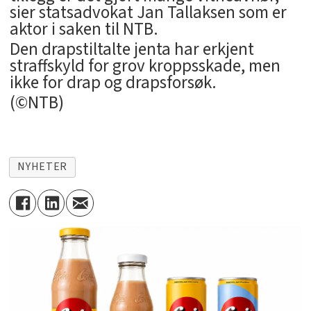
sier statsadvokat Jan Tallaksen som er
aktor i saken til NTB.
Den drapstiltalte jenta har erkjent
straffskyld for grov kroppsskade, men
ikke for drap og drapsforsøk.
(©NTB)
NYHETER