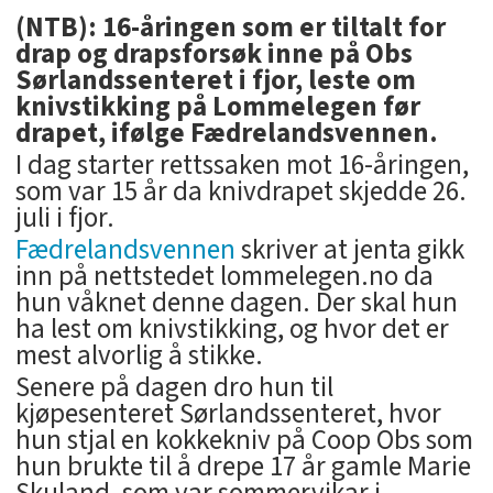
(NTB): 16-åringen som er tiltalt for
drap og drapsforsøk inne på Obs
Sørlandssenteret i fjor, leste om
knivstikking på Lommelegen før
drapet, ifølge Fædrelandsvennen.
I dag starter rettssaken mot 16-åringen,
som var 15 år da knivdrapet skjedde 26.
juli i fjor.
Fædrelandsvennen
skriver at jenta gikk
inn på nettstedet lommelegen.no da
hun våknet denne dagen. Der skal hun
ha lest om knivstikking, og hvor det er
mest alvorlig å stikke.
Senere på dagen dro hun til
kjøpesenteret Sørlandssenteret, hvor
hun stjal en kokkekniv på Coop Obs som
hun brukte til å drepe 17 år gamle Marie
Skuland, som var sommervikar i