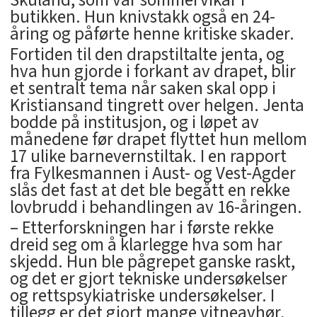
butikken. Hun knivstakk også en 24-
åring og påførte henne kritiske skader.
Fortiden til den drapstiltalte jenta, og
hva hun gjorde i forkant av drapet, blir
et sentralt tema når saken skal opp i
Kristiansand tingrett over helgen. Jenta
bodde på institusjon, og i løpet av
månedene før drapet flyttet hun mellom
17 ulike barnevernstiltak. I en rapport
fra Fylkesmannen i Aust- og Vest-Agder
slås det fast at det ble begått en rekke
lovbrudd i behandlingen av 16-åringen.
– Etterforskningen har i første rekke
dreid seg om å klarlegge hva som har
skjedd. Hun ble pågrepet ganske raskt,
og det er gjort tekniske undersøkelser
og rettspsykiatriske undersøkelser. I
tillegg er det gjort mange vitneavhør,