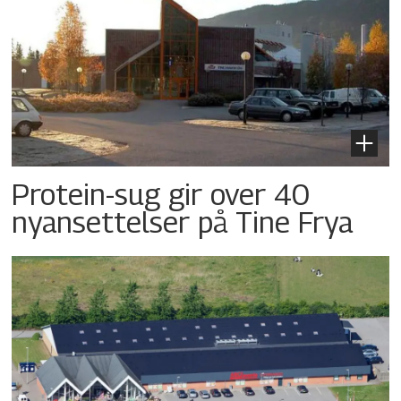
Protein-sug gir over 40
nyansettelser på Tine Frya