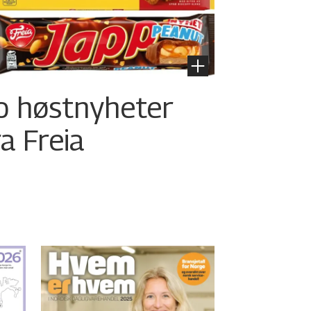
o høstnyheter
ra Freia