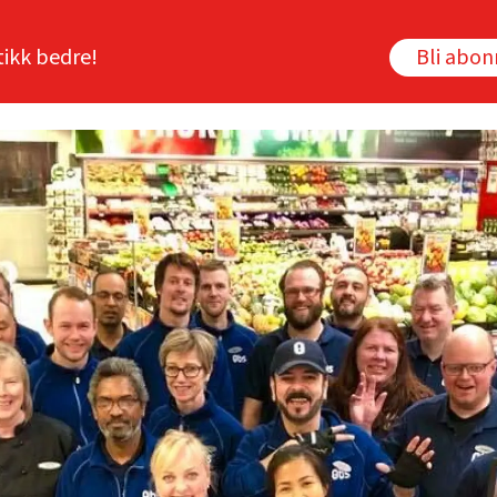
tikk bedre!
Bli abo