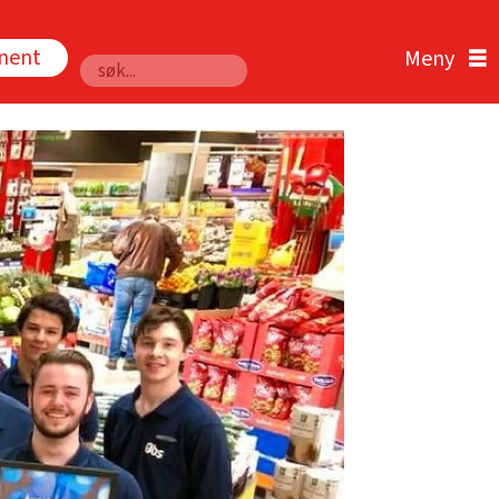
nnent
Søk