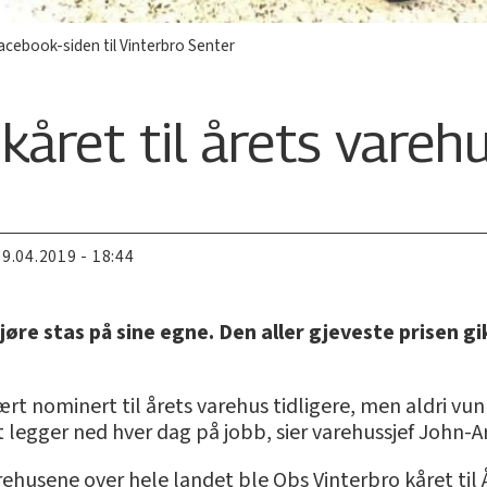
Facebook-siden til Vinterbro Senter
kåret til årets vareh
09.04.2019 - 18:44
gjøre stas på sine egne. Den aller gjeveste prisen g
 vært nominert til årets varehus tidligere, men aldri v
legger ned hver dag på jobb, sier varehussjef John-Ar
husene over hele landet ble Obs Vinterbro kåret til Å