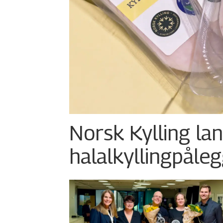
Norsk Kylling la
halalkylling­påleg