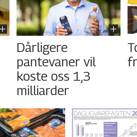
Dårligere
T
pantevaner vil
f
koste oss 1,3
milliarder