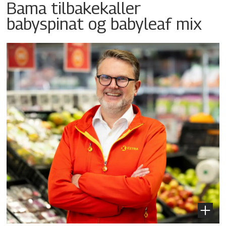
Bama tilbakekaller
babyspinat og babyleaf mix