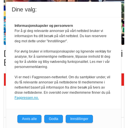
Dine valg:
Informasjonskapsler og personvern
For å gi deg relevante annonser på vårt nettsted bruker vi
informasjon fra ditt besøk på vårt nettsted. Du kan reservere
deg mot dette under "Innstillinger".
Dette er landets beste Post i
For øvrig bruker vi informasjonskapsler og lignende verktøy for
analyse, for å sammenligne nettlesere, tilpasse innhold til deg
Butikk
og for å utvikle og tilby nødvendig funksjonalitet. Les mer i vår
personvernerklæring.
Vi er med i Fagpressen-nettverket. Om du samtykker under, vil
Siste artikler - KBS
du få relevante annonser på nettstedene til medlemmene i
nettverket basert på informasjon fra dine besøk på tvers av
Mat er viktigere enn
disse nettstedene. En oversikt over medlemmene finner du på
Fagpressen.no.
pris når elbilister
velger ladestopp
Avvis alle
Godta
Innstillinger
Ti bensinstasjoner