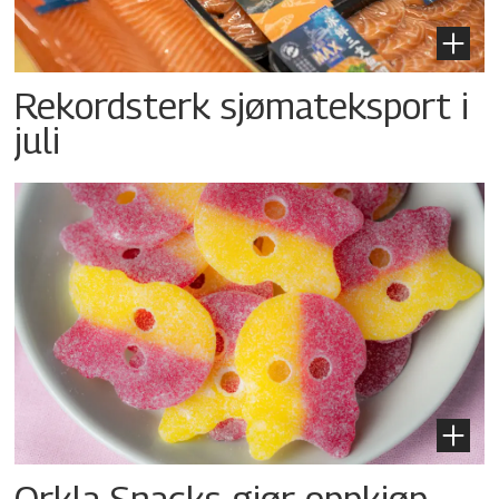
Rekordsterk sjømateksport i
juli
Orkla Snacks gjør oppkjøp