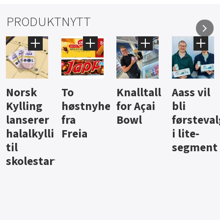
PRODUKTNYTT
Knalltall
Aass vil
Brus og
Hard
ter
for Açai
bli
jus fra
iste fra
Bowl
førstevalg
Berentsen
Hansa
i lite-
segment