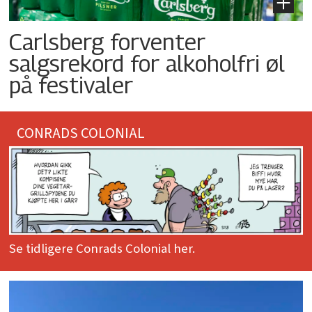
Carlsberg forventer
salgsrekord for alkoholfri øl
på festivaler
CONRADS COLONIAL
Se tidligere Conrads Colonial her.