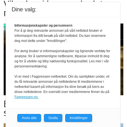
Vil vokse i brusmarkedet
Dine valg:
med Dr Pepper
Informasjonskapsler og personvern
For å gi deg relevante annonser på vårt nettsted bruker vi
informasjon fra ditt besøk på vårt nettsted. Du kan reservere
deg mot dette under "Innstillinger".
For øvrig bruker vi informasjonskapsler og lignende verktøy for
analyse, for å sammenligne nettlesere, tilpasse innhold til deg
og for å utvikle og tilby nødvendig funksjonalitet. Les mer i vår
personvernerklæring.
Vi er med i Fagpressen-nettverket. Om du samtykker under, vil
du få relevante annonser på nettstedene til medlemmene i
nettverket basert på informasjon fra dine besøk på tvers av
disse nettstedene. En oversikt over medlemmene finner du på
Fagpressen.no.
Bestillings-rush i foodora før
storkampen
Avvis alle
Godta
Innstillinger