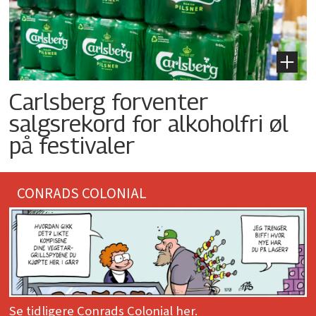
Carlsberg forventer
salgsrekord for alkoholfri øl
på festivaler
CONRADS COLONIAL
Se tidligere Conrads Colonial her.