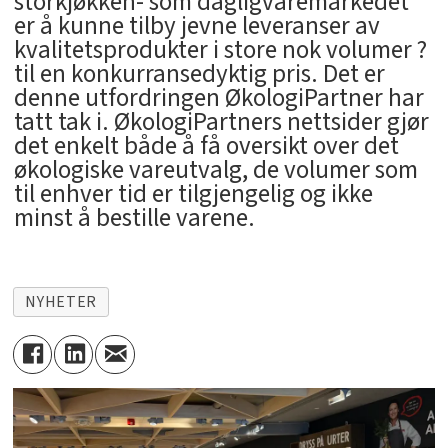
storkjøkken- som dagligvaremarkedet
er å kunne tilby jevne leveranser av
kvalitetsprodukter i store nok volumer ?
til en konkurransedyktig pris. Det er
denne utfordringen ØkologiPartner har
tatt tak i. ØkologiPartners nettsider gjør
det enkelt både å få oversikt over det
økologiske vareutvalg, de volumer som
til enhver tid er tilgjengelig og ikke
minst å bestille varene.
NYHETER