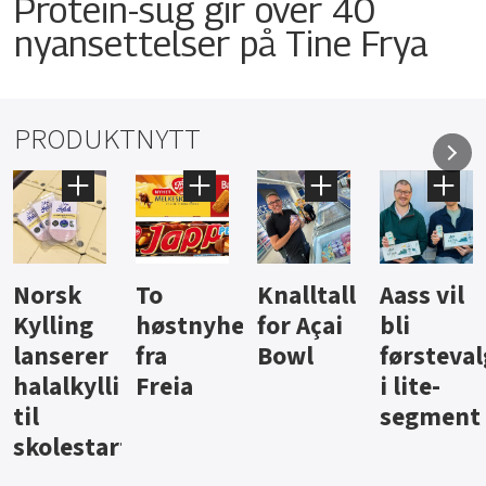
Protein-sug gir over 40
nyansettelser på Tine Frya
PRODUKTNYTT
Knalltall
Aass vil
Brus og
Hard
ter
for Açai
bli
jus fra
iste fra
Bowl
førstevalg
Berentsen
Hansa
i lite-
segment