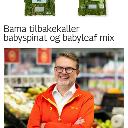
Bama tilbakekaller
babyspinat og babyleaf mix