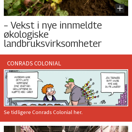
– Vekst i nye innmeldte
økologiske
landbruksvirksomheter
CONRADS COLONIAL
Se tidligere Conrads Colonial her.