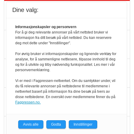
Rema-flaggskip
Dine valg:
dundrer videre
Informasjonskapsler og personvern
For å gi deg relevante annonser på vårt nettsted bruker vi
Slik opprettholdes
informasjon fra ditt besøk på vårt nettsted. Du kan reservere
deg mot dette under "Innstillinger".
ølsalget
For øvrig bruker vi informasjonskapsler og lignende verktøy for
analyse, for å sammenligne nettlesere, tilpasse innhold til deg
og for å utvikle og tilby nødvendig funksjonalitet. Les mer i vår
Færre varer, men fulle
personvernerklæring.
hyller
Vi er med i Fagpressen-nettverket. Om du samtykker under, vil
du få relevante annonser på nettstedene til medlemmene i
nettverket basert på informasjon fra dine besøk på tvers av
KI lager mat i butikken
disse nettstedene. En oversikt over medlemmene finner du på
Fagpressen.no.
Q passerte 1 milliard i
Avvis alle
Godta
Innstillinger
Rema i 2025