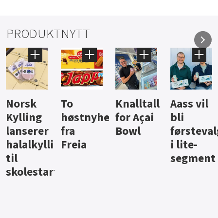
PRODUKTNYTT
Knalltall
Aass vil
Brus og
Hard
ter
for Açai
bli
jus fra
iste fra
Bowl
førstevalg
Berentsen
Hansa
i lite-
segment