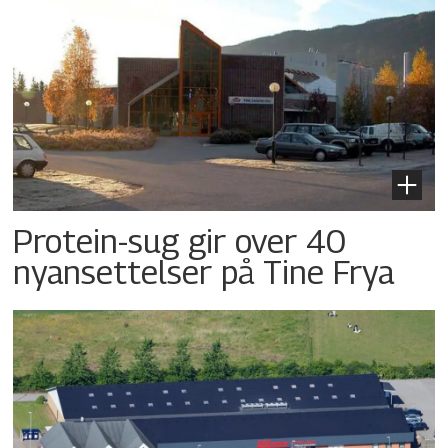
Protein-sug gir over 40
nyansettelser på Tine Frya