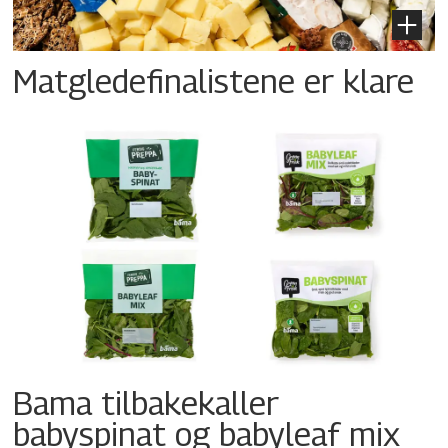
Matgledefinalistene er klare
Bama tilbakekaller
babyspinat og babyleaf mix