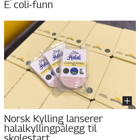
E. coli-funn
Norsk Kylling lanserer
halalkyllingpålegg til
skolestart