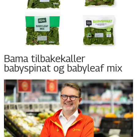
Bama tilbakekaller
babyspinat og babyleaf mix