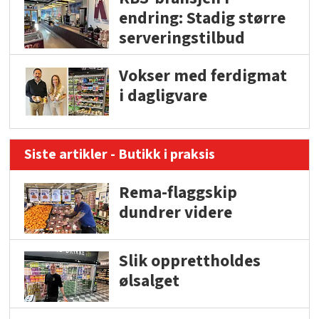
endring: Stadig større
serveringstilbud
Vokser med ferdigmat
i dagligvare
Siste artikler - Butikk i praksis
Rema-flaggskip
dundrer videre
Slik opprettholdes
ølsalget