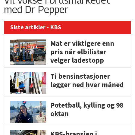
med Dr Pepper
Siste artikler - KBS
Mat er viktigere enn
pris når elbilister
velger ladestopp
Ti bensinstasjoner
legger ned hver måned
Potetball, kylling og 98
oktan
KBS-bransjen i