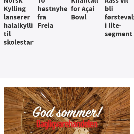
Knalltall
Aass vil
Brus og
Hard
ter
for Açai
bli
jus fra
iste fra
Bowl
førstevalg
Berentsen
Hansa
i lite-
segment