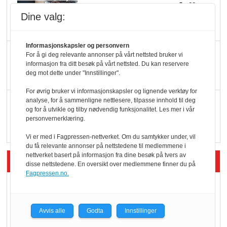
Færre varer, men fulle
Dine valg:
hyller
Informasjonskapsler og personvern
KI lager mat i butikken
For å gi deg relevante annonser på vårt nettsted bruker vi
informasjon fra ditt besøk på vårt nettsted. Du kan reservere
deg mot dette under "Innstillinger".
For øvrig bruker vi informasjonskapsler og lignende verktøy for
Q passerte 1 milliard i
analyse, for å sammenligne nettlesere, tilpasse innhold til deg
og for å utvikle og tilby nødvendig funksjonalitet. Les mer i vår
Rema i 2025
personvernerklæring.
Vi er med i Fagpressen-nettverket. Om du samtykker under, vil
du få relevante annonser på nettstedene til medlemmene i
nettverket basert på informasjon fra dine besøk på tvers av
Siste artikler - Økologisk
disse nettstedene. En oversikt over medlemmene finner du på
Fagpressen.no.
Kolonihagens norske
yoghurt: Trues av
Avvis alle
Godta
Innstillinger
melkemangel