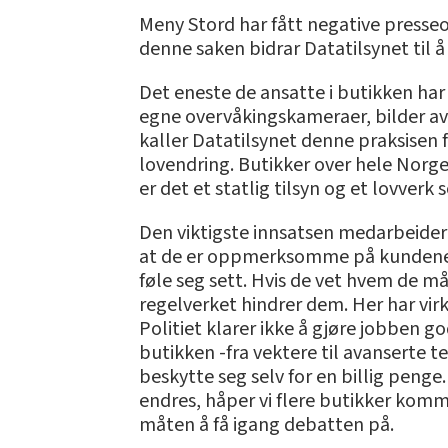
Meny Stord har fått negative presseop
denne saken bidrar Datatilsynet til å
Det eneste de ansatte i butikken har
egne overvåkingskameraer, bilder av 
kaller Datatilsynet denne praksisen 
lovendring. Butikker over hele Norge
er det et statlig tilsyn og et lovverk
Den viktigste innsatsen medarbeidern
at de er oppmerksomme på kundene, å 
føle seg sett. Hvis de vet hvem de må
regelverket hindrer dem. Her har vir
Politiet klarer ikke å gjøre jobben 
butikken -fra vektere til avanserte t
beskytte seg selv for en billig penge
endres, håper vi flere butikker komm
måten å få igang debatten på.