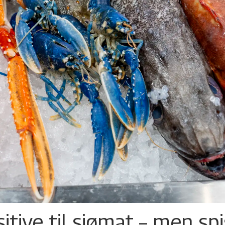
tive til sjømat – men sp