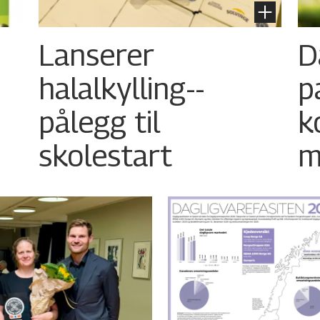
Lanserer
D
halalkylling-­
p
pålegg til
k
skolestart
m