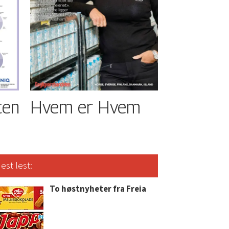
ten
Hvem er Hvem
est lest:
To høstnyheter fra Freia