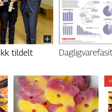
Dagligvarefasi
kk tildelt
M