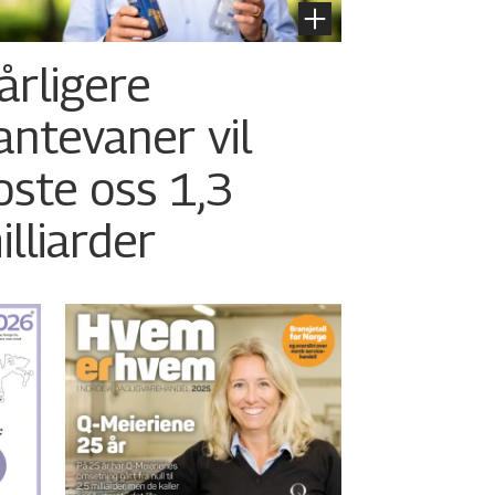
årligere
antevaner vil
oste oss 1,3
illiarder