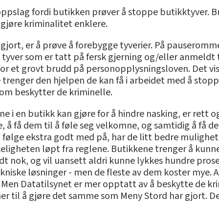
pslag fordi butikken prøver å stoppe butikktyver. Buti
 gjøre kriminalitet enklere.
 gjort, er å prøve å forebygge tyverier. På pauseromme
tyver som er tatt på fersk gjerning og/eller anmeldt t
for et grovt brudd på personopplysningsloven. Det vis
 trenger den hjelpen de kan få i arbeidet med å stoppe
 som beskytter de kriminelle.
e i en butikk kan gjøre for å hindre nasking, er rett
få dem til å føle seg velkomne, og samtidig å få dem
 følge ekstra godt med på, har de litt bedre mulighete
keligheten løpt fra reglene. Butikkene trenger å kunn
godt nok, og vil uansett aldri kunne lykkes hundre pro
ekniske løsninger - men de fleste av dem koster mye. Al
. Men Datatilsynet er mer opptatt av å beskytte de kri
er til å gjøre det samme som Meny Stord har gjort. De