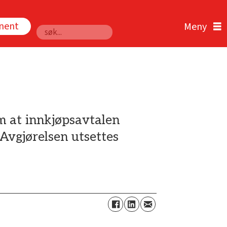
nnent
Søk
m at innkjøpsavtalen
Avgjørelsen utsettes