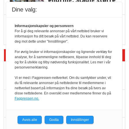
endring: Stadig større
serveringstilbud
Dine valg:
Vokser med ferdigmat
Informasjonskapsler og personvern
i dagligvare
For å gi deg relevante annonser på vårt nettsted bruker vi
informasjon fra ditt besøk på vårt nettsted. Du kan reservere
deg mot dette under "Innstillinger".
For øvrig bruker vi informasjonskapsler og lignende verktøy for
Siste artikler - Butikk i praksis
analyse, for å sammenligne nettlesere, tilpasse innhold til deg
og for å utvikle og tilby nødvendig funksjonalitet. Les mer i vår
personvernerklæring.
Rema-flaggskip
dundrer videre
Vi er med i Fagpressen-nettverket. Om du samtykker under, vil
du få relevante annonser på nettstedene til medlemmene i
nettverket basert på informasjon fra dine besøk på tvers av
disse nettstedene. En oversikt over medlemmene finner du på
Slik opprettholdes
Fagpressen.no.
ølsalget
Avvis alle
Godta
Innstillinger
Færre varer, men fulle