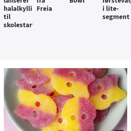
Bowl
førstevalg
Berentsen
Hansa
i lite-
segment