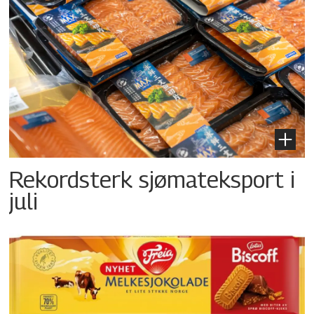
Rekordsterk sjømateksport i
juli