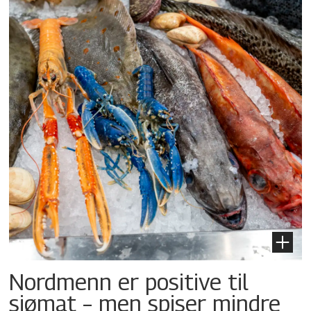
Nordmenn er positive til
sjømat – men spiser mindre