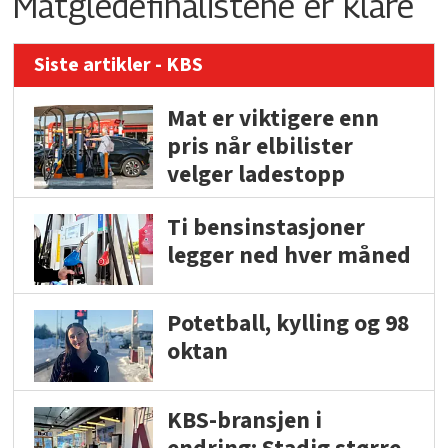
Matgledefinalistene er klare
Siste artikler - KBS
Mat er viktigere enn
pris når elbilister
velger ladestopp
Ti bensinstasjoner
legger ned hver måned
Potetball, kylling og 98
oktan
KBS-bransjen i