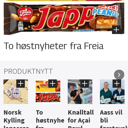
To høstnyheter fra Freia
PRODUKTNYTT
Knalltall
Aass vil
Brus og
Hard
ter
for Açai
bli
jus fra
iste fra