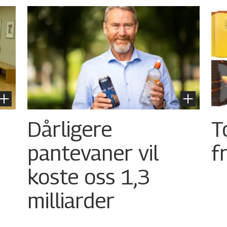
Dårligere
T
pantevaner vil
f
koste oss 1,3
milliarder