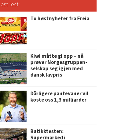
est lest:
To høstnyheter fra Freia
Kiwi måtte gi opp – nå
prøver Norgesgruppen-
selskap seg igjen med
dansk lavpris
Dårligere pantevaner vil
koste oss 1,3 milliarder
Butikktesten:
Supermarked i