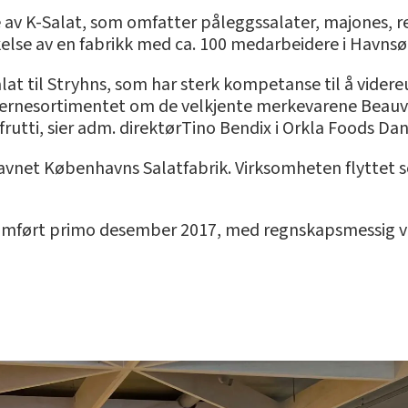
av K-Salat, som omfatter påleggssalater, majones, re
else av en fabrikk med ca. 100 medarbeidere i Havnsø
alat til Stryhns, som har sterk kompetanse til å vider
jernesortimentet om de velkjente merkevarene Beauva
utti, sier adm. direktørTino Bendix i Orkla Foods Da
avnet Københavns Salatfabrik. Virksomheten flyttet s
omført primo desember 2017, med regnskapsmessig vi