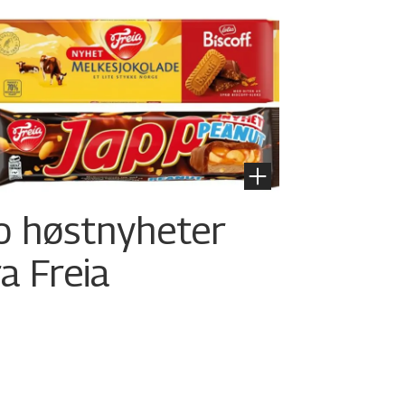
o høstnyheter
ra Freia