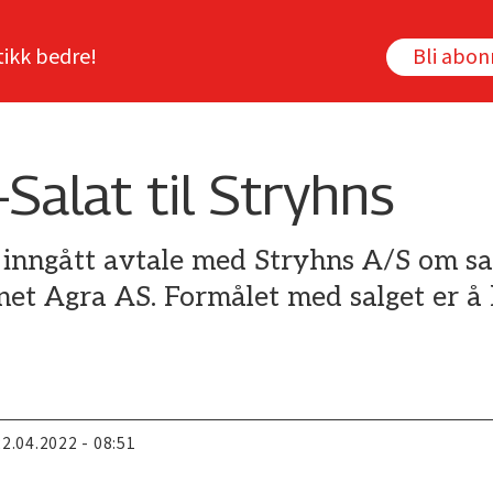
tikk bedre!
Bli abo
-Salat til Stryhns
nngått avtale med Stryhns A/S om sal
rnet Agra AS. Formålet med salget er 
22.04.2022 - 08:51