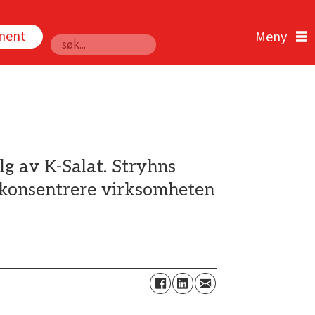
nnent
Søk
g av K-Salat. Stryhns
å konsentrere virksomheten