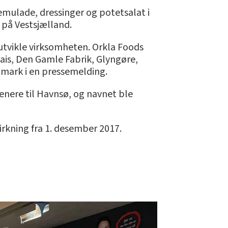
mulade, dressinger og potetsalat i
 på Vestsjælland.
eutvikle virksomheten. Orkla Foods
is, Den Gamle Fabrik, Glyngøre,
nmark i en pressemelding.
enere til Havnsø, og navnet ble
rkning fra 1. desember 2017.