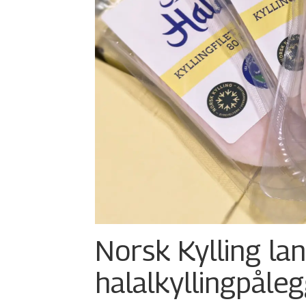
Norsk Kylling la
halalkylling­påleg