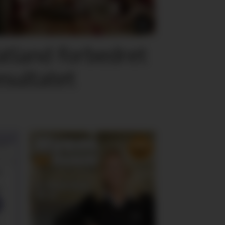
atland forbedret
esultatet