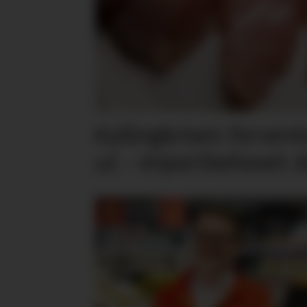
Kyllingkrisen forvent
ut – importbehovet d