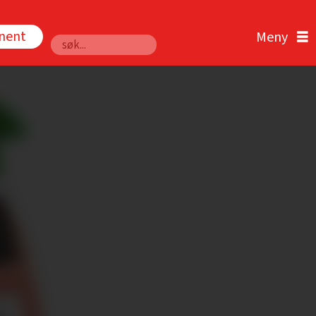
nnent
Søk