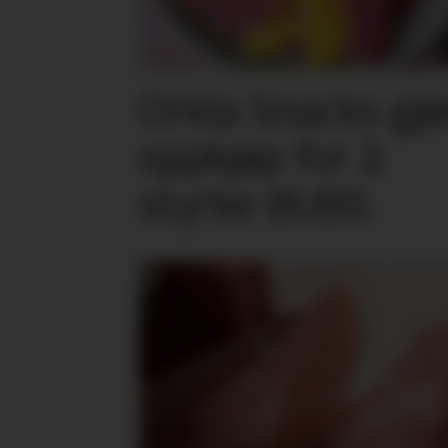
Orkla Snacks gjø
oppkjøp for å
styrke BUBS