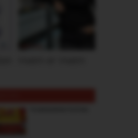
ten
Hvem er Hvem
est lest:
To høstnyheter fra Freia