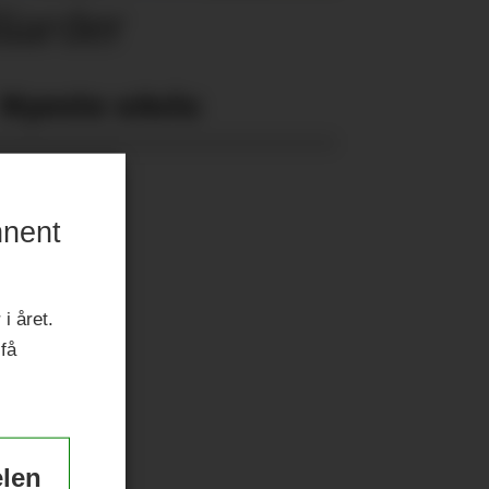
liarder
Nyeste eAvis:
nnent
i året.
 få
elen