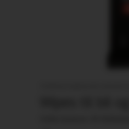
Jif Sykkelspray rengjøring sykler, sparkesykler og e
Wipes til bil o
Orkla lanserer Jif Sykkelsp