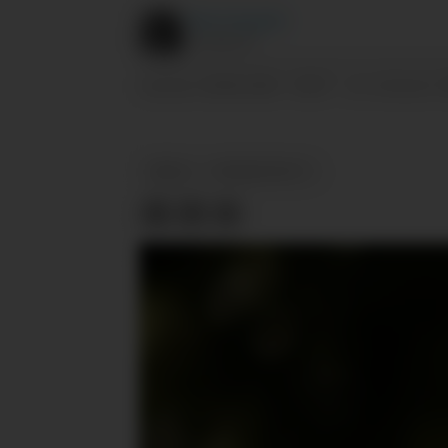
Marit
Haugdahl
JOURNALIST
28.06.2024 - 09:07
PUBLISERT
SIST OPPDATERT
ORKLA
PRODUKTNYTT