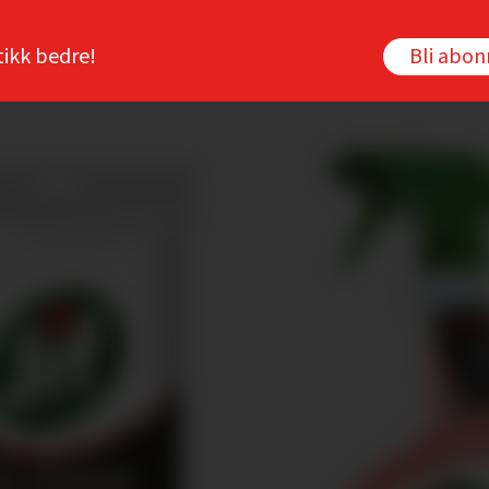
tikk bedre!
Bli abo