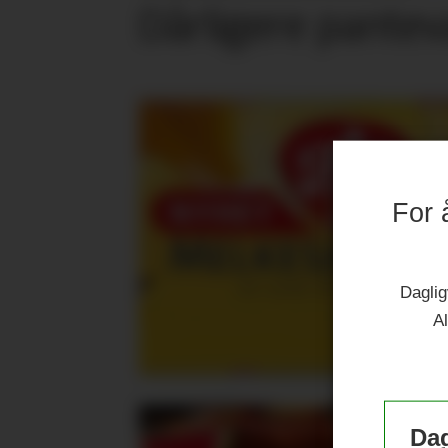
Dårligere panteva
For 
Daglig
Al
Dag