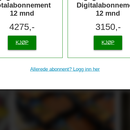
otalabonnement
Digitalabonnem
12 mnd
12 mnd
4275,-
3150,-
KJØP
KJØP
Allerede abonnent? Logg inn her
ra Freia