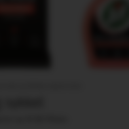
l-sykler, og Jif Bil Wipes rengjør bil-interiør.
g sykkel
ray og Jif Bil Wipes.