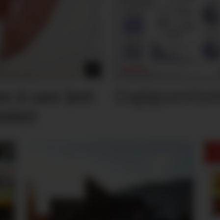
Dagligvarefasi
es å vare året
oblet
M