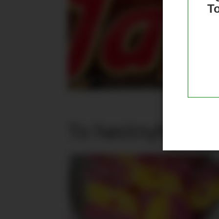
T
To høstnyheter f