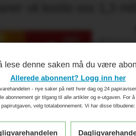
ner vil koste oss 1,3 mil
å lese denne saken må du være abo
Allerede abonnent? Logg inn her
varehandelen - nye saker på nett hver dag og 24 papiraviser 
le abonnement gir tilgang til alle artikler og e-utgaven. For å
papirutgaven, velg totalabonnement. Vi har disse tilbudene:
ligvarehandelen
Dagligvarehand