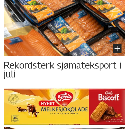
Rekordsterk sjømateksport i
juli