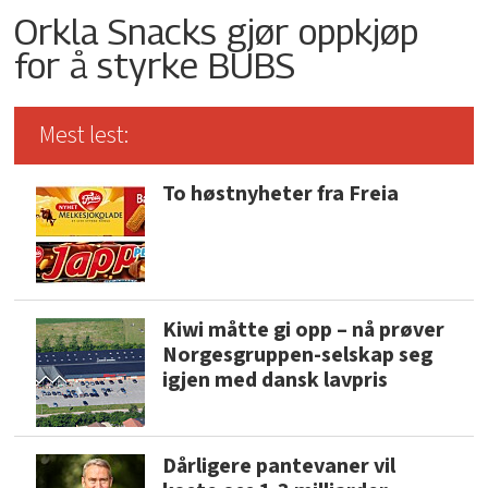
Orkla Snacks gjør oppkjøp
for å styrke BUBS
Mest lest:
To høstnyheter fra Freia
Kiwi måtte gi opp – nå prøver
Norgesgruppen-selskap seg
igjen med dansk lavpris
Dårligere pantevaner vil