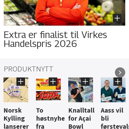
Extra er finalist til Virkes
Handelspris 2026
PRODUKTNYTT
Knalltall
Aass vil
Brus og
Hard
ter
for Açai
bli
jus fra
iste fra
Bowl
førstevalg
Berentsen
Hansa