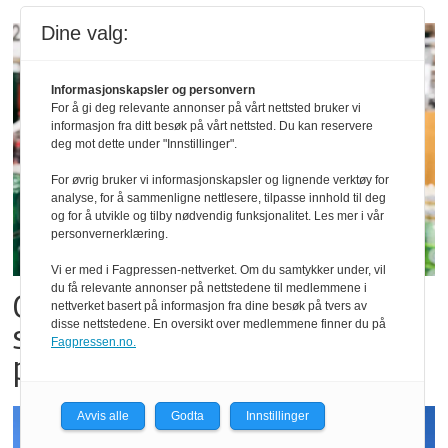
Dine valg:
Informasjonskapsler og personvern
For å gi deg relevante annonser på vårt nettsted bruker vi
informasjon fra ditt besøk på vårt nettsted. Du kan reservere
deg mot dette under "Innstillinger".
For øvrig bruker vi informasjonskapsler og lignende verktøy for
analyse, for å sammenligne nettlesere, tilpasse innhold til deg
og for å utvikle og tilby nødvendig funksjonalitet. Les mer i vår
personvernerklæring.
Vi er med i Fagpressen-nettverket. Om du samtykker under, vil
du få relevante annonser på nettstedene til medlemmene i
Carlsberg forventer
nettverket basert på informasjon fra dine besøk på tvers av
disse nettstedene. En oversikt over medlemmene finner du på
salgsrekord for alkoholfri øl
Fagpressen.no.
på festivaler
Avvis alle
Godta
Innstillinger