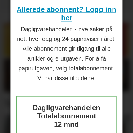
Allerede abonnent? Logg inn
her
Dagligvarehandelen - nye saker på
nett hver dag og 24 papiraviser i året.
Alle abonnement gir tilgang til alle
artikler og e-utgaven. For å få
papirutgaven, velg totalabonnement.
Vi har disse tilbudene:
To høstnyheter fra Freia
Dagligvarehandelen
Totalabonnement
12 mnd