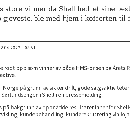
ts store vinner da Shell hedret sine bes
to gjeveste, ble med hjem i kofferten ti
22.04.2022 - 08:51
e ropt opp som vinner av både HMS-prisen og Årets Retai
eative.
ler i Norge på grunn av sikker drift, gode salgsaktivi
ta Sørlundsengen i Shell i en pressemelding.
deles på bakgrunn av oppnådde resultater innenfor She
ikling, kundebehandling, kunderekruttering via lo