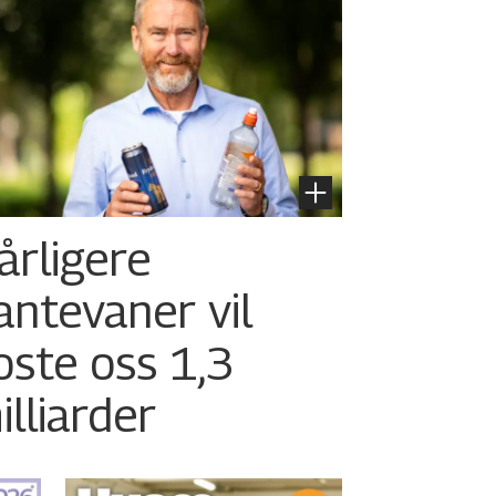
årligere
antevaner vil
oste oss 1,3
illiarder