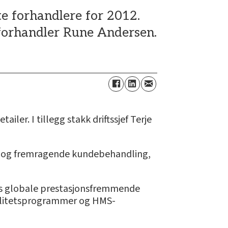
te forhandlere for 2012.
l forhandler Rune Andersen.
ler. I tillegg stakk driftssjef Terje
teter og fremragende kundebehandling,
lls globale prestasjonsfremmende
jalitetsprogrammer og HMS-