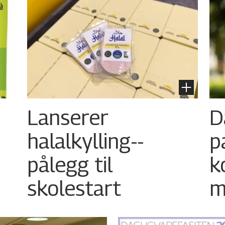
Lanserer
D
halalkylling-­
p
pålegg til
k
skolestart
m