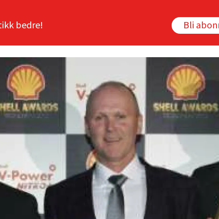
tikk bedre!
Bli abo