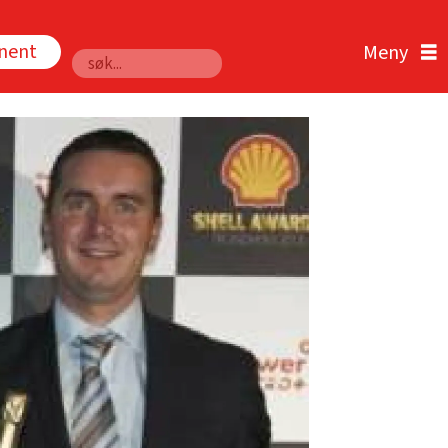
nnent
Søk