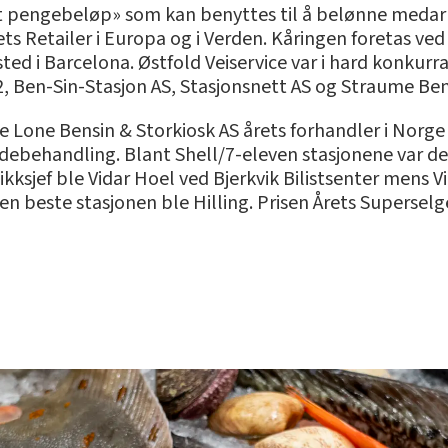
ort pengebeløp» som kan benyttes til å belønne medarb
s Retailer i Europa og i Verden. Kåringen foretas ved
 sted i Barcelona. Østfold Veiservice var i hard konkur
 Ben-Sin-Stasjon AS, Stasjonsnett AS og Straume Ben
 Lone Bensin & Storkiosk AS årets forhandler i Norge 
debehandling. Blant Shell/7-eleven stasjonene var d
ksjef ble Vidar Hoel ved Bjerkvik Bilistsenter mens Vi
en beste stasjonen ble Hilling. Prisen Årets Superselge