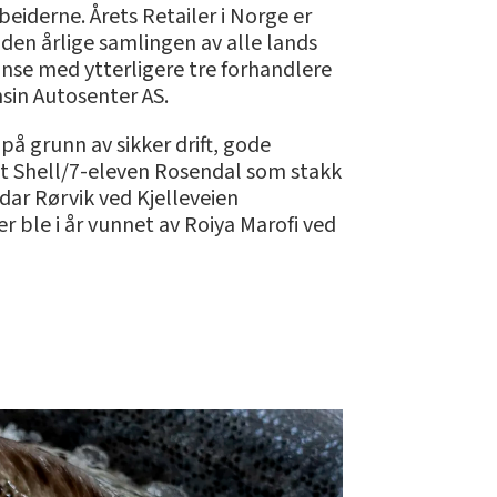
eiderne. Årets Retailer i Norge er
 den årlige samlingen av alle lands
ranse med ytterligere tre forhandlere
sin Autosenter AS.
på grunn av sikker drift, gode
et Shell/7-eleven Rosendal som stakk
dar Rørvik ved Kjelleveien
r ble i år vunnet av Roiya Marofi ved