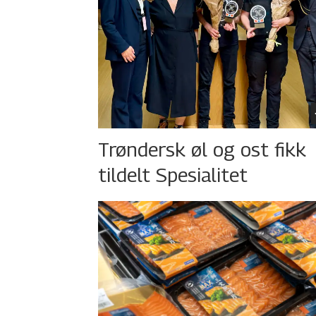
Trøndersk øl og ost fikk
tildelt Spesialitet