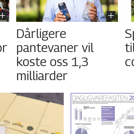
Dårligere
S
or
pantevaner vil
t
koste oss 1,3
c
milliarder