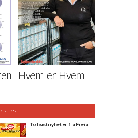
ten
Hvem er Hvem
est lest:
To høstnyheter fra Freia