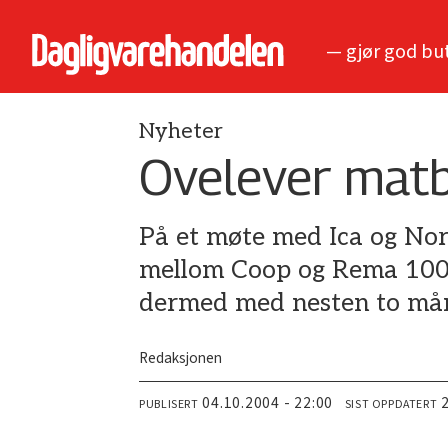
— gjør god bu
Nyheter
Ovelever mat
På et møte med Ica og Nor
mellom Coop og Rema 1000 
dermed med nesten to må
Redaksjonen
04.10.2004 - 22:00
PUBLISERT
SIST OPPDATERT