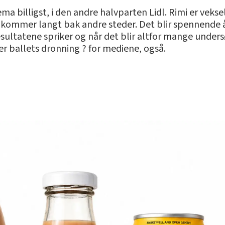
a billigst, i den andre halvparten Lidl. Rimi er veksel
 kommer langt bak andre steder. Det blir spennende 
sultatene spriker og når det blir altfor mange undersøk
er ballets dronning ? for mediene, også.