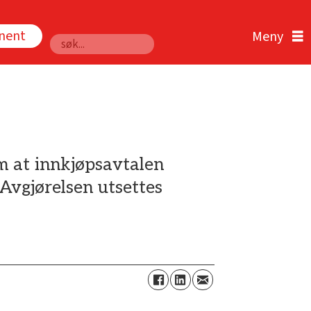
nnent
Søk
m at innkjøpsavtalen
Avgjørelsen utsettes