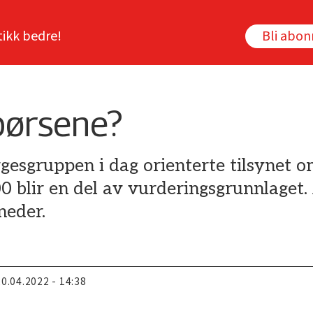
tikk bedre!
Bli abo
børsene?
gesgruppen i dag orienterte tilsynet o
blir en del av vurderingsgrunnlaget. 
neder.
20.04.2022 - 14:38