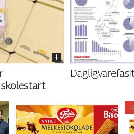
Dagligvarefasi
r
 skolestart
M