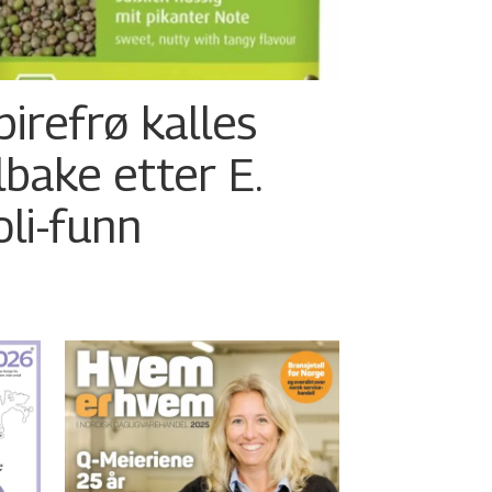
pirefrø kalles
ilbake etter E.
oli-funn