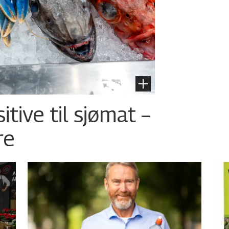
tive til sjømat –
re