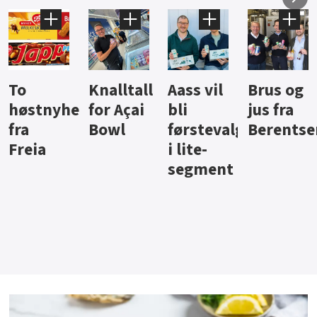
Knalltall
Aass vil
Brus og
Hard
ter
for Açai
bli
jus fra
iste fra
Bowl
førstevalg
Berentsen
Hansa
i lite-
segment