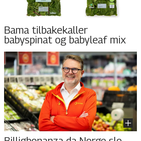
Bama tilbakekaller
babyspinat og babyleaf mix
Billigbonanza da Norge slo