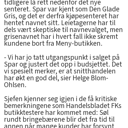
tidligere lå rett nedenfor det nye
senteret. Spar var kjent som Den Glade
Gris, og det er derfra kjøpesenteret har
hentet navnet sitt. Leietagerne har til
dels vært skeptiske til navnevalget, men
grisenavnet har i hvert fall ikke skremt
kundene bort fra Meny-butikken.
- Vi har jo tatt utgangspunkt i salget på
Spar og justert det opp i budsjettet. Det
vi spesielt merker, er at snitthandelen
har økt en god del, sier Helge Blom-
Ohlsen.
Sjefen kjenner seg igjen i de få kritiske
bemerkningene som Handelsbladet FKs
butikktestere har kommet med: Søl
rundt bringebærene blir det fra tid til
annen når mange kunder har forsynt