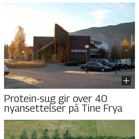
Protein-sug gir over 40
nyansettelser på Tine Frya