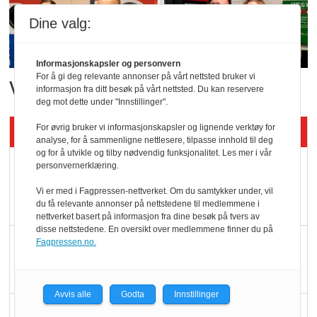
Dine valg:
Informasjonskapsler og personvern
For å gi deg relevante annonser på vårt nettsted bruker vi
Vant i nyåpnet butikk
informasjon fra ditt besøk på vårt nettsted. Du kan reservere
deg mot dette under "Innstillinger".
Siste artikler - KBS
For øvrig bruker vi informasjonskapsler og lignende verktøy for
analyse, for å sammenligne nettlesere, tilpasse innhold til deg
og for å utvikle og tilby nødvendig funksjonalitet. Les mer i vår
Mat er viktigere enn
personvernerklæring.
pris når elbilister
Vi er med i Fagpressen-nettverket. Om du samtykker under, vil
velger ladestopp
du få relevante annonser på nettstedene til medlemmene i
nettverket basert på informasjon fra dine besøk på tvers av
disse nettstedene. En oversikt over medlemmene finner du på
Ti bensinstasjoner
Fagpressen.no.
legger ned hver måned
Avvis alle
Godta
Innstillinger
Potetball, kylling og 98