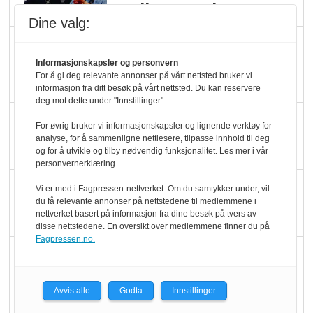
melkemangel
Dine valg:
Marit Kolby vant
Økologisk Norge sin
Informasjonskapsler og personvern
For å gi deg relevante annonser på vårt nettsted bruker vi
hederspris
informasjon fra ditt besøk på vårt nettsted. Du kan reservere
deg mot dette under "Innstillinger".
Blir enklere å velge
For øvrig bruker vi informasjonskapsler og lignende verktøy for
økologisk i butikkhylla
analyse, for å sammenligne nettlesere, tilpasse innhold til deg
og for å utvikle og tilby nødvendig funksjonalitet. Les mer i vår
personvernerklæring.
Kolonihagen sliter
Vi er med i Fagpressen-nettverket. Om du samtykker under, vil
du få relevante annonser på nettstedene til medlemmene i
med å få tak i nok melk
nettverket basert på informasjon fra dine besøk på tvers av
disse nettstedene. En oversikt over medlemmene finner du på
Fagpressen.no.
Rapport: Økokundene
er klare! Er markedet
det?
Avvis alle
Godta
Innstillinger