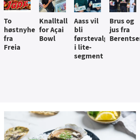
Knalltall
Aass vil
Brus og
Hard
ter
for Açai
bli
jus fra
iste fra
Bowl
førstevalg
Berentsen
Hansa
i lite-
segment