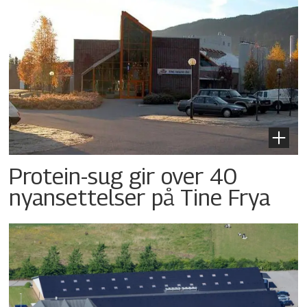
Protein-sug gir over 40
nyansettelser på Tine Frya