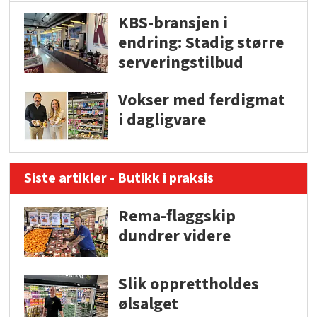
KBS-bransjen i
endring: Stadig større
serveringstilbud
Vokser med ferdigmat
i dagligvare
Siste artikler - Butikk i praksis
Rema-flaggskip
dundrer videre
Slik opprettholdes
ølsalget