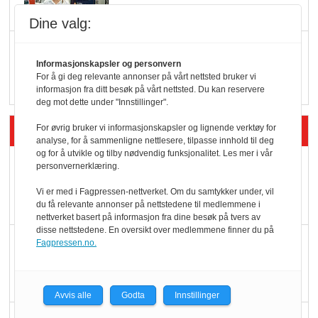
Dine valg:
Q passerte 1 milliard i
Informasjonskapsler og personvern
Rema i 2025
For å gi deg relevante annonser på vårt nettsted bruker vi
informasjon fra ditt besøk på vårt nettsted. Du kan reservere
deg mot dette under "Innstillinger".
Siste artikler - Økologisk
For øvrig bruker vi informasjonskapsler og lignende verktøy for
analyse, for å sammenligne nettlesere, tilpasse innhold til deg
og for å utvikle og tilby nødvendig funksjonalitet. Les mer i vår
Kolonihagens norske
personvernerklæring.
yoghurt: Trues av
Vi er med i Fagpressen-nettverket. Om du samtykker under, vil
melkemangel
du få relevante annonser på nettstedene til medlemmene i
nettverket basert på informasjon fra dine besøk på tvers av
disse nettstedene. En oversikt over medlemmene finner du på
Marit Kolby vant
Fagpressen.no.
Økologisk Norge sin
hederspris
Avvis alle
Godta
Innstillinger