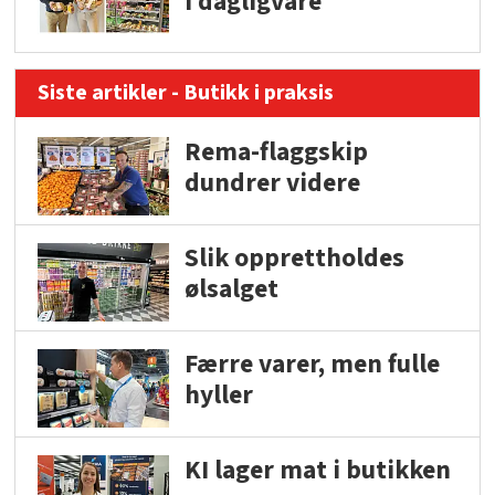
i dagligvare
Siste artikler - Butikk i praksis
Rema-flaggskip
dundrer videre
Slik opprettholdes
ølsalget
Færre varer, men fulle
hyller
KI lager mat i butikken