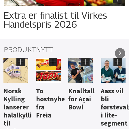
Extra er finalist til Virkes
Handelspris 2026
PRODUKTNYTT
Knalltall
Aass vil
Brus og
Har
nyheter
for Açai
bli
jus fra
iste 
Bowl
førstevalg
Berentsen
Han
legg
a
i lite-
segment