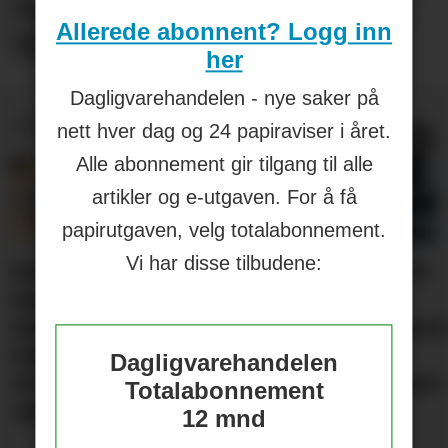
Norgesgruppen-selskap seg
Allerede abonnent? Logg inn
igjen med dansk lavpris
her
Dagligvarehandelen - nye saker på
PRODUKTNYTT
nett hver dag og 24 papiraviser i året.
Alle abonnement gir tilgang til alle
artikler og e-utgaven. For å få
papirutgaven, velg totalabonnement.
Vi har disse tilbudene:
Knalltall
Aass vil
Brus og
Hard
ter
for Açai
bli
jus fra
iste fra
Bowl
førstevalg
Berentsen
Hansa
i lite-
Dagligvarehandelen
segment
Totalabonnement
12 mnd