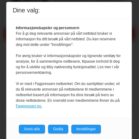
Rema i 2025
Dine valg:
Informasjonskapsler og personvern
Siste artikler - Økologisk
For å gi deg relevante annonser på vårt nettsted bruker vi
informasjon fra ditt besøk på vårt nettsted. Du kan reservere
deg mot dette under "Innstillinger".
Kolonihagens norske
For øvrig bruker vi informasjonskapsler og lignende verktøy for
yoghurt: Trues av
analyse, for å sammenligne nettlesere, tilpasse innhold til deg
melkemangel
og for å utvikle og tilby nødvendig funksjonalitet. Les mer i vår
personvernerklæring.
Marit Kolby vant
Vi er med i Fagpressen-nettverket. Om du samtykker under, vil
du få relevante annonser på nettstedene til medlemmene i
Økologisk Norge sin
nettverket basert på informasjon fra dine besøk på tvers av
hederspris
disse nettstedene. En oversikt over medlemmene finner du på
Fagpressen.no.
Blir enklere å velge
økologisk i butikkhylla
Avvis alle
Godta
Innstillinger