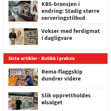
KBS-bransjen i
endring: Stadig større
serveringstilbud
Vokser med ferdigmat
i dagligvare
Siste artikler - Butikk i praksis
Rema-flaggskip
dundrer videre
Slik opprettholdes
ølsalget