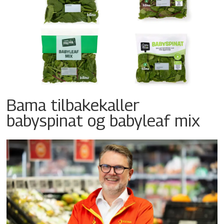
Bama tilbakekaller
babyspinat og babyleaf mix