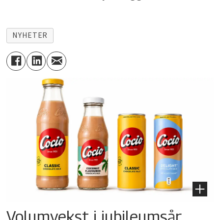
NYHETER
Volumvekst i jubileumsår