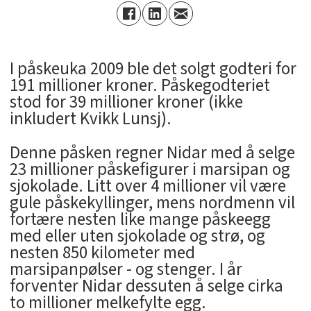
I påskeuka 2009 ble det solgt godteri for
191 millioner kroner. Påskegodteriet
stod for 39 millioner kroner (ikke
inkludert Kvikk Lunsj).
Denne påsken regner Nidar med å selge
23 millioner påskefigurer i marsipan og
sjokolade. Litt over 4 millioner vil være
gule påskekyllinger, mens nordmenn vil
fortære nesten like mange påskeegg
med eller uten sjokolade og strø, og
nesten 850 kilometer med
marsipanpølser - og stenger. I år
forventer Nidar dessuten å selge cirka
to millioner melkefylte egg.