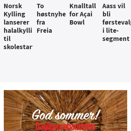
Knalltall
Aass vil
Brus og
Hard
ter
for Açai
bli
jus fra
iste fra
Bowl
førstevalg
Berentsen
Hansa
i lite-
segment