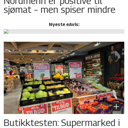
Nordmenn er positive til
sjømat – men spiser mindre
Nyeste eAvis:
Butikktesten: Supermarked i