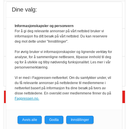
Færre varer, men fulle
Dine valg:
hyller
Informasjonskapsler og personvern
For å gi deg relevante annonser på vårt nettsted bruker vi
KI lager mat i butikken
informasjon fra ditt besøk på vårt nettsted. Du kan reservere
deg mot dette under "Innstillinger".
For øvrig bruker vi informasjonskapsler og lignende verktøy for
analyse, for å sammenligne nettlesere, tilpasse innhold til deg
og for å utvikle og tilby nødvendig funksjonalitet. Les mer i vår
Q passerte 1 milliard i
personvernerklæring.
Rema i 2025
Vi er med i Fagpressen-nettverket. Om du samtykker under, vil
du få relevante annonser på nettstedene til medlemmene i
nettverket basert på informasjon fra dine besøk på tvers av
disse nettstedene. En oversikt over medlemmene finner du på
Siste artikler - Økologisk
Fagpressen.no.
Kolonihagens norske
yoghurt: Trues av
Avvis alle
Godta
Innstillinger
melkemangel