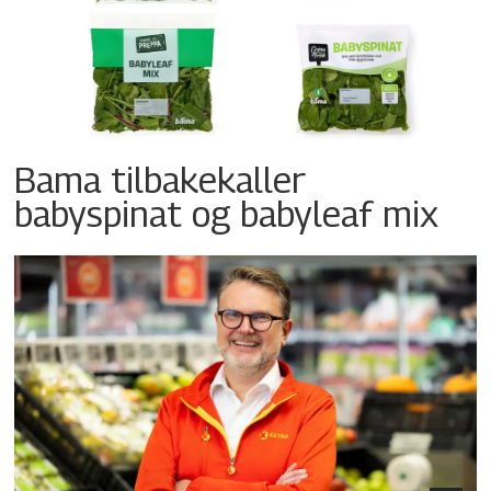
Bama tilbakekaller
babyspinat og babyleaf mix