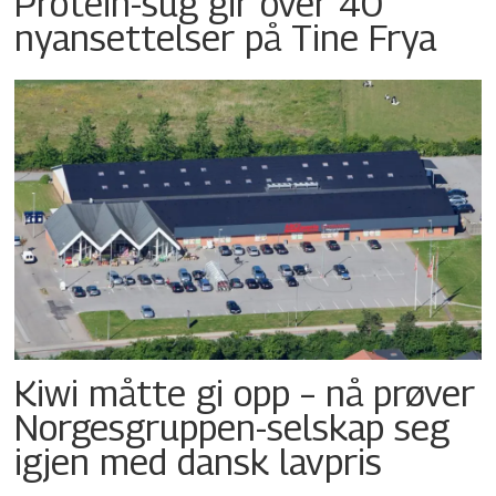
Protein-sug gir over 40
nyansettelser på Tine Frya
Kiwi måtte gi opp – nå prøver
Norgesgruppen-selskap seg
igjen med dansk lavpris