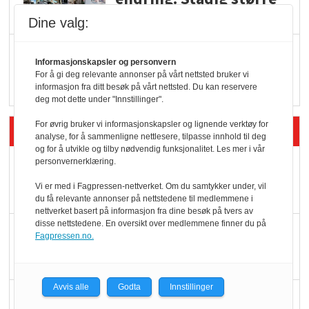
serveringstilbud
Dine valg:
Vokser med ferdigmat
Informasjonskapsler og personvern
i dagligvare
For å gi deg relevante annonser på vårt nettsted bruker vi
informasjon fra ditt besøk på vårt nettsted. Du kan reservere
deg mot dette under "Innstillinger".
For øvrig bruker vi informasjonskapsler og lignende verktøy for
Siste artikler - Butikk i praksis
analyse, for å sammenligne nettlesere, tilpasse innhold til deg
og for å utvikle og tilby nødvendig funksjonalitet. Les mer i vår
personvernerklæring.
Rema-flaggskip
dundrer videre
Vi er med i Fagpressen-nettverket. Om du samtykker under, vil
du få relevante annonser på nettstedene til medlemmene i
nettverket basert på informasjon fra dine besøk på tvers av
disse nettstedene. En oversikt over medlemmene finner du på
Slik opprettholdes
Fagpressen.no.
ølsalget
Avvis alle
Godta
Innstillinger
Færre varer, men fulle