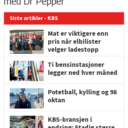
med Dr Pepper
Siste artikler - KBS
Mat er viktigere enn
pris når elbilister
velger ladestopp
Ti bensinstasjoner
legger ned hver måned
Potetball, kylling og 98
oktan
KBS-bransjen i
endring: Stadig større