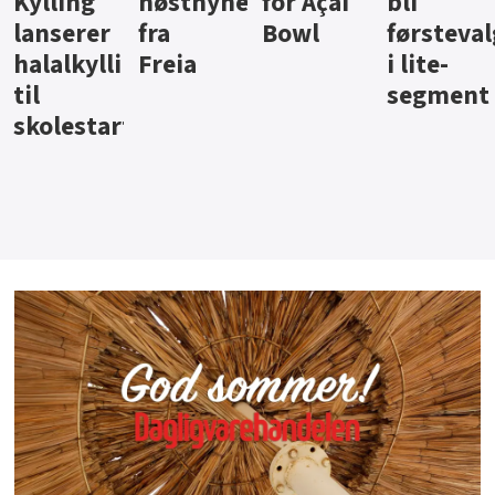
ter
for Açai
bli
jus fra
iste fra
Bowl
førstevalg
Berentsen
Hansa
i lite-
segment