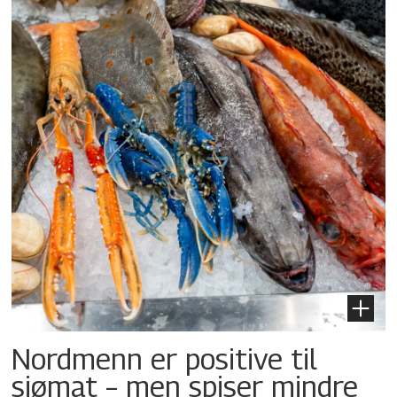
Nordmenn er positive til
sjømat – men spiser mindre