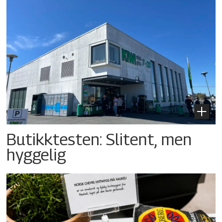
Butikktesten: Slitent, men
hyggelig