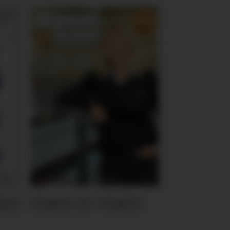
ten
Hvem er Hvem