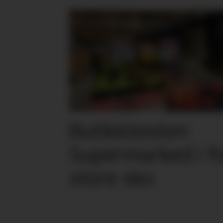
Butikktesten:
Supermarked i f
store sko