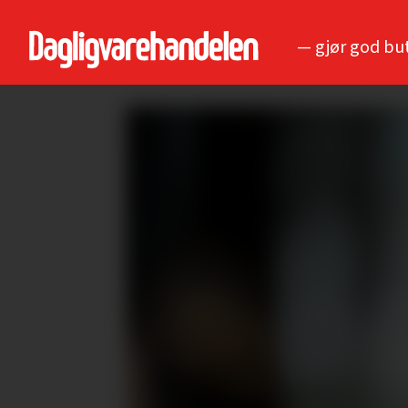
— gjør god bu