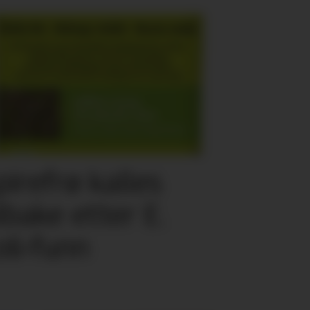
pirefrø kalles
ilbake etter E.
oli-funn