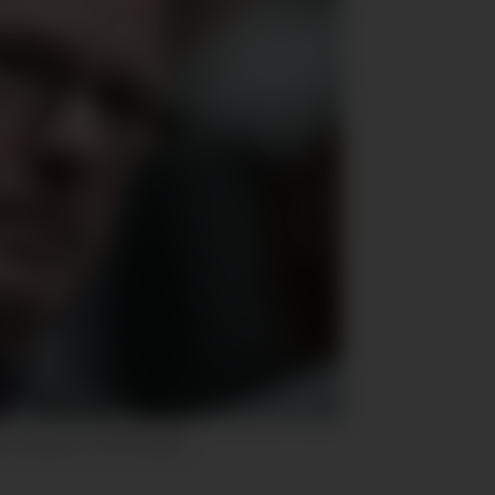
rina Johansen / NTB Scanpix