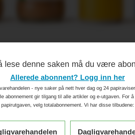
ileumsår
å lese denne saken må du være abo
Allerede abonnent? Logg inn her
varehandelen - nye saker på nett hver dag og 24 papiraviser 
le abonnement gir tilgang til alle artikler og e-utgaven. For å
papirutgaven, velg totalabonnement. Vi har disse tilbudene:
ligvarehandelen
Dagligvarehand