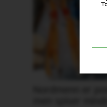
T
Nordmenn er posi
men spiser mind