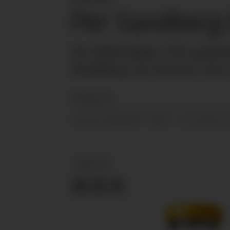
Per Sandberg 
De folkevalgte i EU-parlam
Sandberg om hvorfor han n
Redaksjonen
25.04.2017 - 08:31
PUBLISERT
SIST OPPDATERT
NYHETER