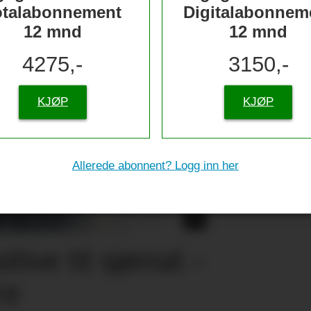
otalabonnement
Digitalabonnem
12 mnd
12 mnd
4275,-
3150,-
KJØP
KJØP
Allerede abonnent? Logg inn her
tive til sjømat –
re