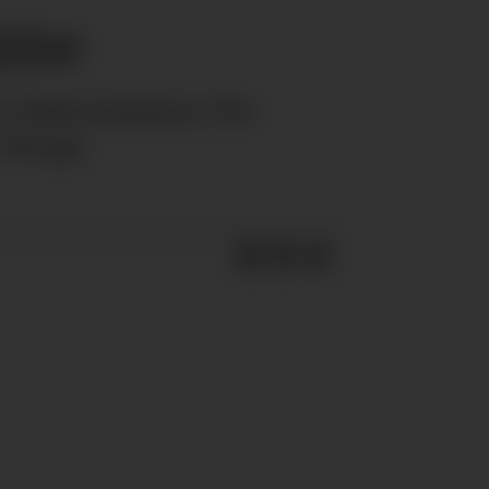
abbe
t fiskeriminister Per
 Norge.