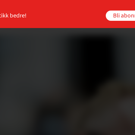
tikk bedre!
Bli abo