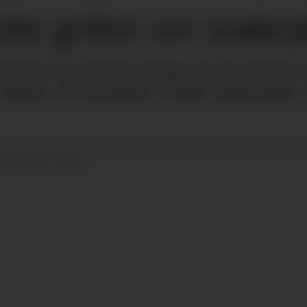
ble grillet om snøkr
entet var harde i klypa da de spurte u
ekter EU-fartøyer å fiske snøkrabbe i
22.04.2022 - 08:51