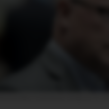
øk i Brussel. Bildet er fra Havkonferansen i Stavanger i fjor. Foto: Ca