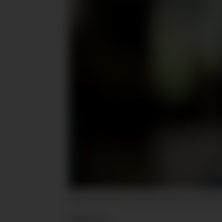
Fiskeriminister Per Sandberg er denne uka på bes
Nyheter