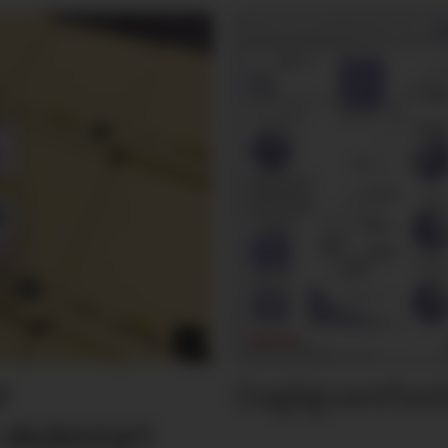
Dagligvarefasi
r
 skolestart