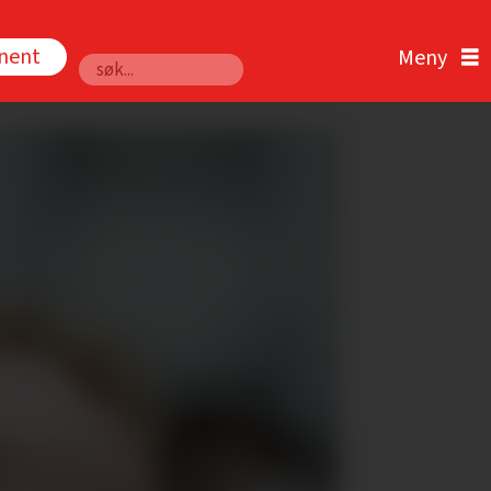
nnent
Søk