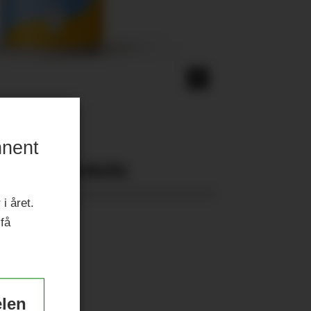
nnent
Nyeste eAvis:
i året.
 få
elen