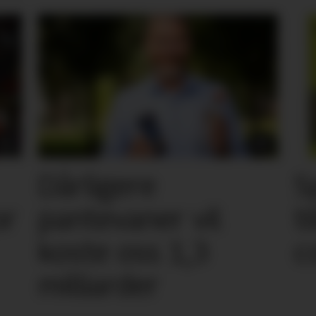
Dårligere
S
or
pantevaner vil
t
koste oss 1,3
c
milliarder