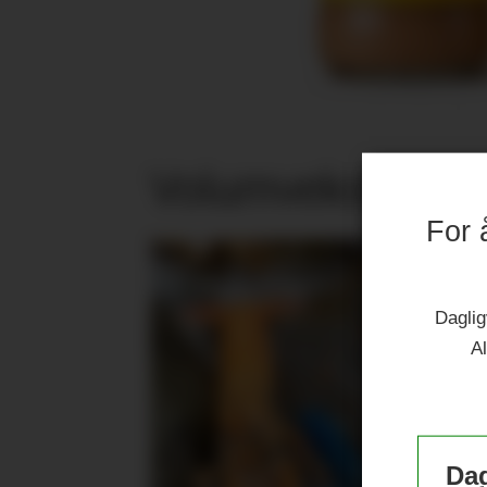
Volumvekst i jub
For 
Daglig
Al
Dag