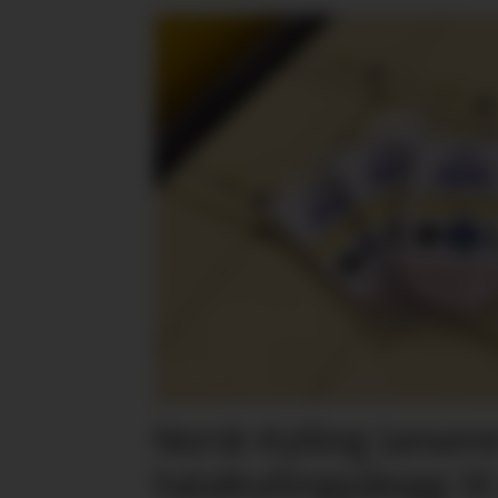
Norsk Kylling lansere
halalkyllingpålegg til