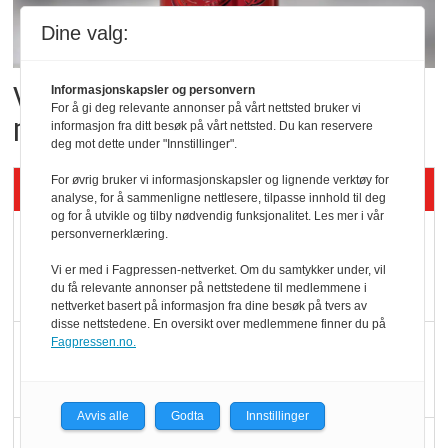
Dine valg:
Vil vokse i brusmarkedet
Informasjonskapsler og personvern
For å gi deg relevante annonser på vårt nettsted bruker vi
med Dr Pepper
informasjon fra ditt besøk på vårt nettsted. Du kan reservere
deg mot dette under "Innstillinger".
For øvrig bruker vi informasjonskapsler og lignende verktøy for
Siste artikler - KBS
analyse, for å sammenligne nettlesere, tilpasse innhold til deg
og for å utvikle og tilby nødvendig funksjonalitet. Les mer i vår
Mat er viktigere enn
personvernerklæring.
pris når elbilister
Vi er med i Fagpressen-nettverket. Om du samtykker under, vil
du få relevante annonser på nettstedene til medlemmene i
velger ladestopp
nettverket basert på informasjon fra dine besøk på tvers av
disse nettstedene. En oversikt over medlemmene finner du på
Ti bensinstasjoner
Fagpressen.no.
legger ned hver måned
Avvis alle
Godta
Innstillinger
Potetball, kylling og 98