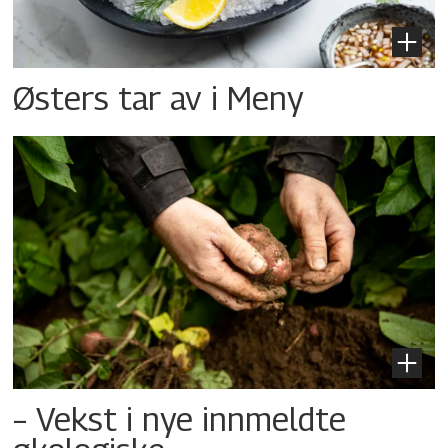
Østers tar av i Meny
– Vekst i nye innmeldte