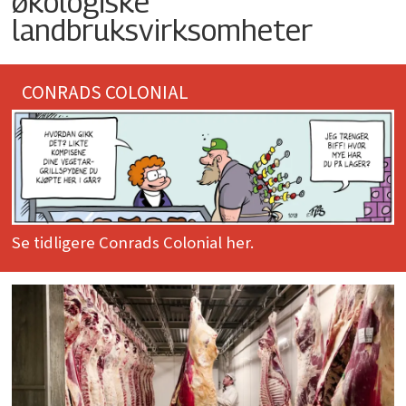
økologiske
landbruksvirksomheter
CONRADS COLONIAL
Se tidligere Conrads Colonial her.