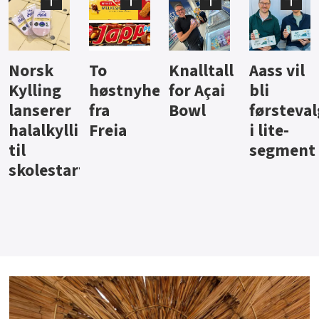
Knalltall
Aass vil
Brus og
Hard
ter
for Açai
bli
jus fra
iste fra
Bowl
førstevalg
Berentsen
Hansa
i lite-
segment