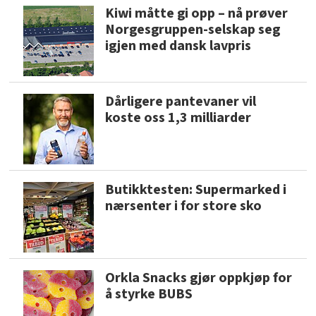
Kiwi måtte gi opp – nå prøver
Norgesgruppen-selskap seg
igjen med dansk lavpris
Dårligere pantevaner vil
koste oss 1,3 milliarder
Butikktesten: Supermarked i
nærsenter i for store sko
Orkla Snacks gjør oppkjøp for
å styrke BUBS