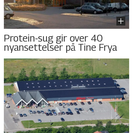
Protein-sug gir over 40
nyansettelser på Tine Frya