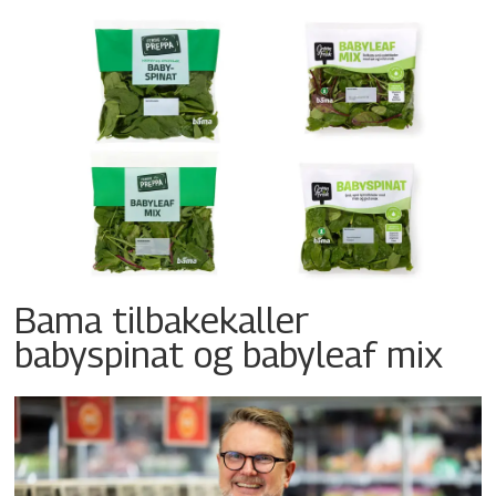
Bama tilbakekaller
babyspinat og babyleaf mix