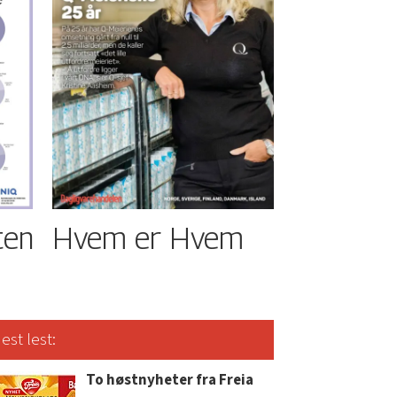
ten
Hvem er Hvem
est lest:
To høstnyheter fra Freia