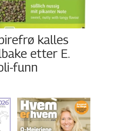
pirefrø kalles
ilbake etter E.
oli-funn