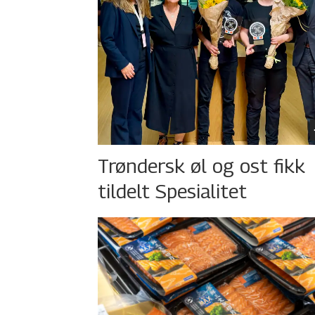
Trøndersk øl og ost fikk
tildelt Spesialitet