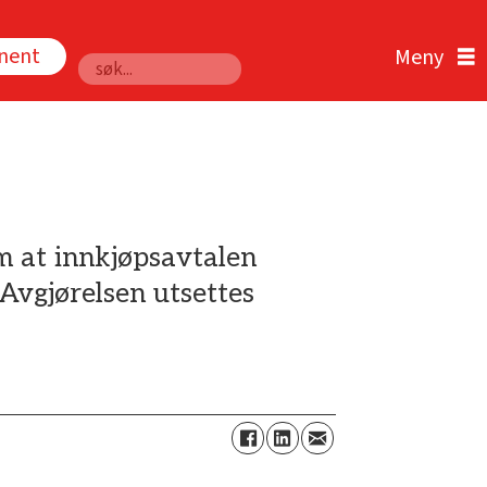
nnent
Søk
m at innkjøpsavtalen
Avgjørelsen utsettes