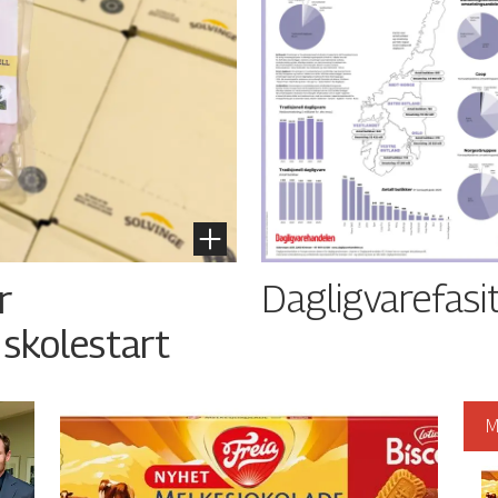
Dagligvarefasi
r
 skolestart
M