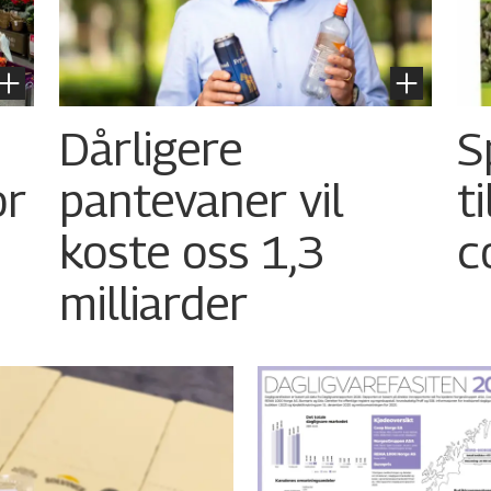
Dårligere
S
or
pantevaner vil
t
koste oss 1,3
c
milliarder