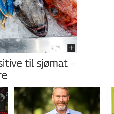
tive til sjømat –
re