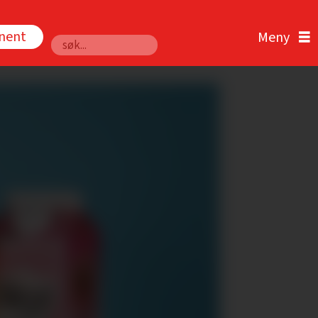
nnent
Søk