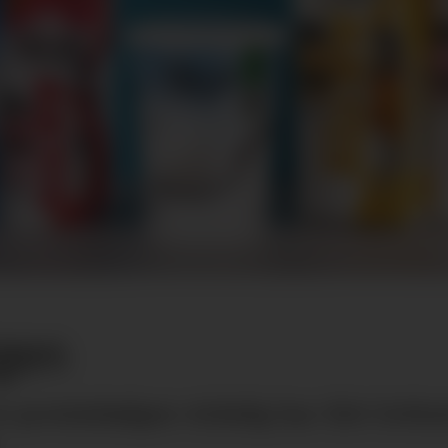
lgen
proteinbølgen virkelig har fått fotfest