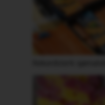
Rekordsterk sjømateks