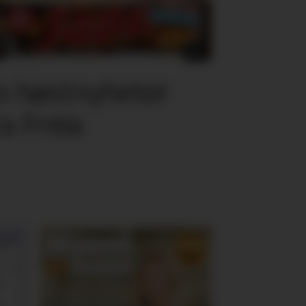
o høstnyheter
ra Freia