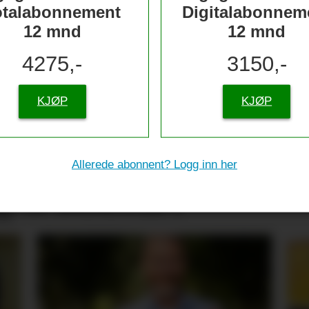
otalabonnement
Digitalabonnem
12 mnd
12 mnd
4275,-
3150,-
KJØP
KJØP
nserer
Allerede abonnent? Logg inn her
g til skolestart