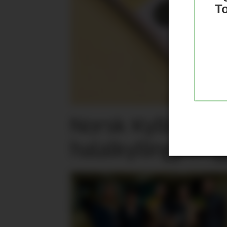
T
Norsk Kylling la
halalkylling­påleg