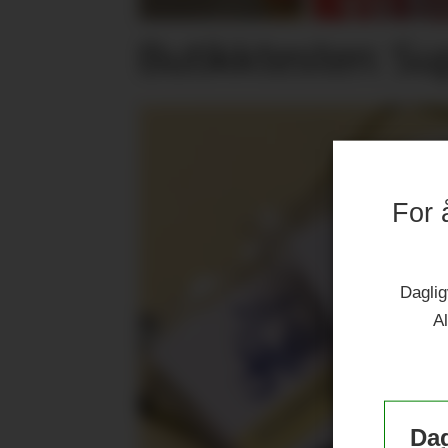
Butikktesten: Su
For 
Daglig
Al
Dag