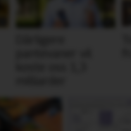
Dårligere
T
pantevaner vil
f
koste oss 1,3
milliarder