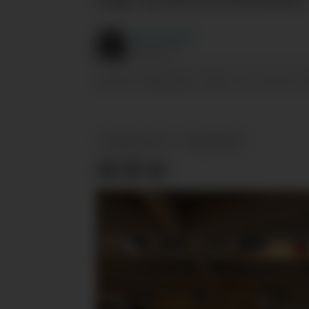
Marit
Haugdahl
JOURNALIST
18.09.2024 - 09:42
PUBLISERT
SIST OPPDATERT
PRODUKTNYTT
Q-MEIERIENE