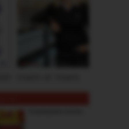
ten
Hvem er Hvem
est lest:
To høstnyheter fra Freia