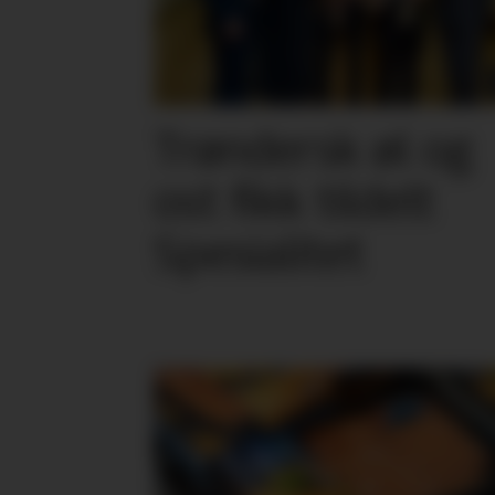
Trøndersk øl og
ost fikk tildelt
Spesialitet