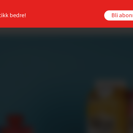
tikk bedre!
Bli abo