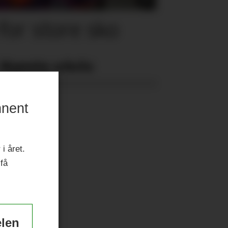
for store sko
Nyeste eAvis:
nnent
i året.
 få
elen