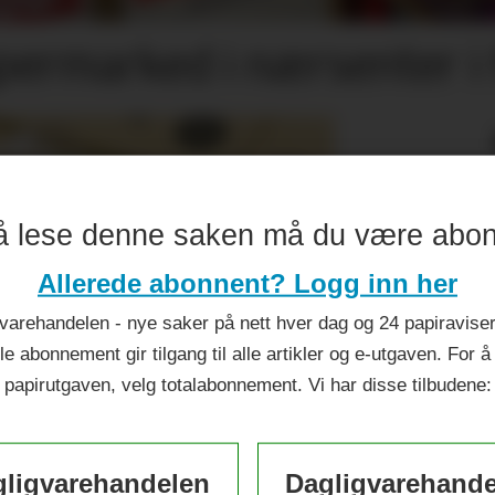
permarked i nærsenter i 
å lese denne saken må du være abo
Allerede abonnent? Logg inn her
varehandelen - nye saker på nett hver dag og 24 papiraviser 
le abonnement gir tilgang til alle artikler og e-utgaven. For å
papirutgaven, velg totalabonnement. Vi har disse tilbudene:
ligvarehandelen
Dagligvarehand