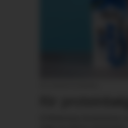
Her er nyhetene fra Q-Meieriene.
Rir proteinbø
Q-Meieriene konstaterer at 
unge og aktive mennesker.