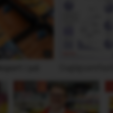
Dagligvarefasi
port i juli
M