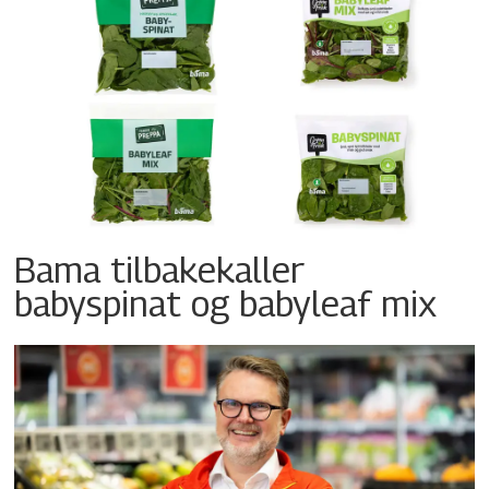
Bama tilbakekaller
babyspinat og babyleaf mix