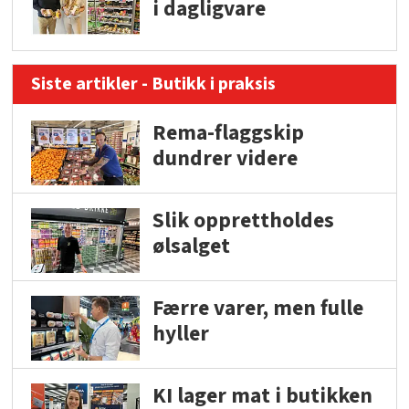
i dagligvare
Siste artikler - Butikk i praksis
Rema-flaggskip
dundrer videre
Slik opprettholdes
ølsalget
Færre varer, men fulle
hyller
KI lager mat i butikken