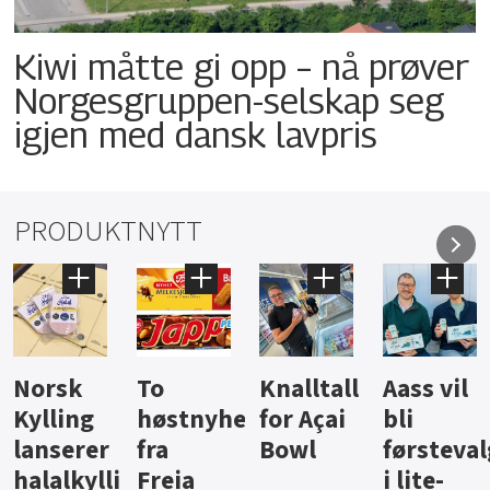
Kiwi måtte gi opp – nå prøver
Norgesgruppen-selskap seg
igjen med dansk lavpris
PRODUKTNYTT
Knalltall
Aass vil
Brus og
Hard
ter
for Açai
bli
jus fra
iste fra
Bowl
førstevalg
Berentsen
Hansa
i lite-