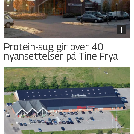
Protein-sug gir over 40
nyansettelser på Tine Frya