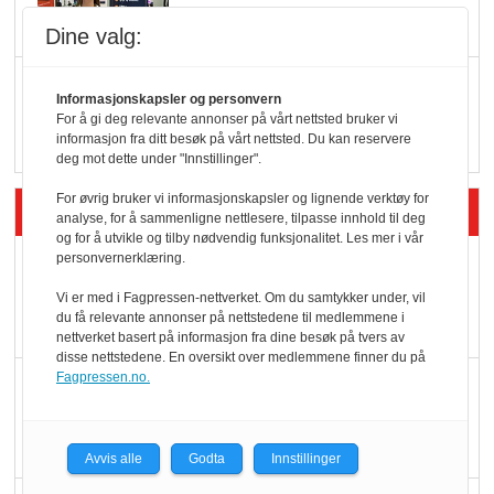
Dine valg:
Q passerte 1 milliard i
Informasjonskapsler og personvern
Rema i 2025
For å gi deg relevante annonser på vårt nettsted bruker vi
informasjon fra ditt besøk på vårt nettsted. Du kan reservere
deg mot dette under "Innstillinger".
For øvrig bruker vi informasjonskapsler og lignende verktøy for
Siste artikler - Økologisk
analyse, for å sammenligne nettlesere, tilpasse innhold til deg
og for å utvikle og tilby nødvendig funksjonalitet. Les mer i vår
personvernerklæring.
Kolonihagens norske
yoghurt: Trues av
Vi er med i Fagpressen-nettverket. Om du samtykker under, vil
du få relevante annonser på nettstedene til medlemmene i
melkemangel
nettverket basert på informasjon fra dine besøk på tvers av
disse nettstedene. En oversikt over medlemmene finner du på
Fagpressen.no.
Marit Kolby vant
Økologisk Norge sin
hederspris
Avvis alle
Godta
Innstillinger