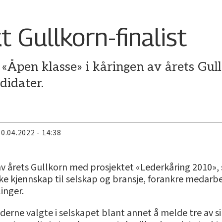
t Gullkorn-finalist
i «Åpen klasse» i kåringen av årets Gu
didater.
20.04.2022 - 14:38
 av årets Gullkorn med prosjektet «Lederkåring 2010»,
øke kjennskap til selskap og bransje, forankre medarbei
inger.
derne valgte i selskapet blant annet å melde tre av s