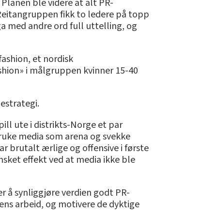
. Planen ble videre at alt PR-
 Reitangruppen fikk to ledere på topp
a med andre ord full uttelling, og
fashion, et nordisk
shion» i målgruppen kvinner 15-40
iestrategi.
ll ute i distrikts-Norge et par
l bruke media som arena og svekke
r brutalt ærlige og offensive i første
sket effekt ved at media ikke ble
r å synliggjøre verdien godt PR-
ens arbeid, og motivere de dyktige