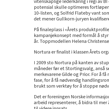
vitenskaplige lederkåring i regi av BI
potensial skulle optimeres fortløpen
10-listen, og Solfrid Flateby vant s
det mener Gullkorn-juryen kvalifiserer
På finaleplass i «Årets produktprofile
kampanjekonsept med formål å styrke
år. Toppmodellen Helena Christense
Nortura er finalist i klassen Årets or
I 2009 sto Nortura på kanten av stupe
måneder før et Stortingsvalg, anså s
merkevarene Gilde og Prior. For å få 
fase, for å få nødvendig handlingsro
brukt som verktøy for å stoppe nød
Det er foreningen Norske informasjon
arbeid representerer, å bidra til me
til videre innsats.