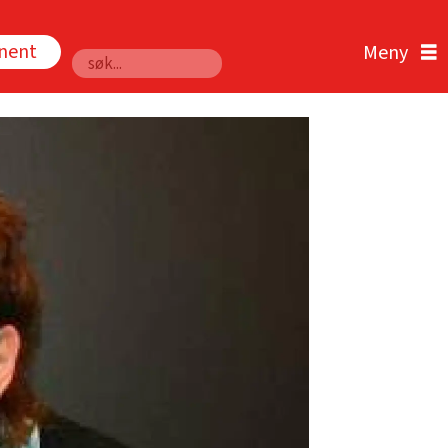
nnent
Søk