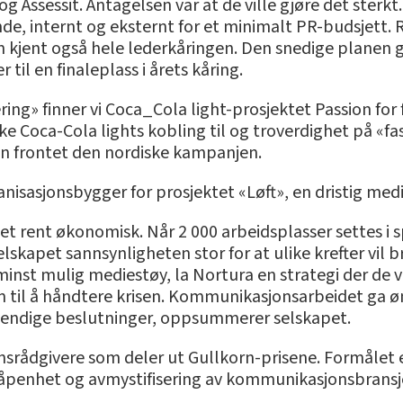
 og Assessit. Antagelsen var at de ville gjøre det sterkt
de, internt og eksternt for et minimalt PR-budsjett.
om kjent også hele lederkåringen. Den snedige planen g
 til en finaleplass i årets kåring.
ring» finner vi Coca_Cola light-prosjektet Passion for 
 Coca-Cola lights kobling til og troverdighet på «fa
n frontet den nordiske kampanjen.
ganisasjonsbygger for prosjektet «Løft», en dristig med
t rent økonomisk. Når 2 000 arbeidsplasser settes i spi
elskapet sannsynligheten stor for at ulike krefter vi
minst mulig mediestøy, la Nortura en strategi der de va
m til å håndtere krisen. Kommunikasjonsarbeidet ga øn
vendige beslutninger, oppsummerer selskapet.
srådgivere som deler ut Gullkorn-prisene. Formålet e
r åpenhet og avmystifisering av kommunikasjonsbransj