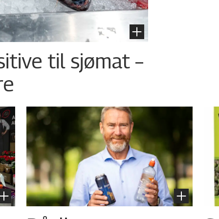
tive til sjømat –
re