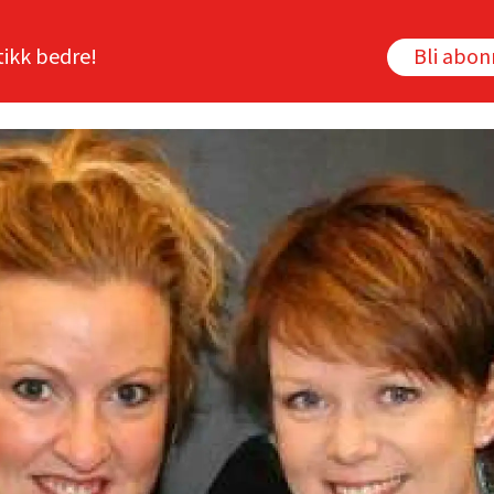
tikk bedre!
Bli abo