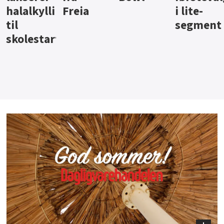
i lite-
segment