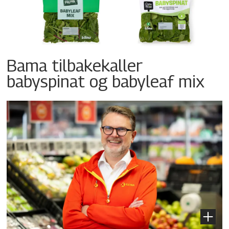
Bama tilbakekaller
babyspinat og babyleaf mix