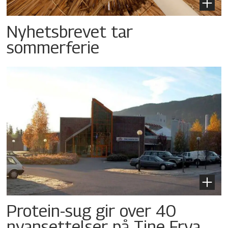
Nyhetsbrevet tar
sommerferie
Protein-sug gir over 40
nyansettelser på Tine Frya