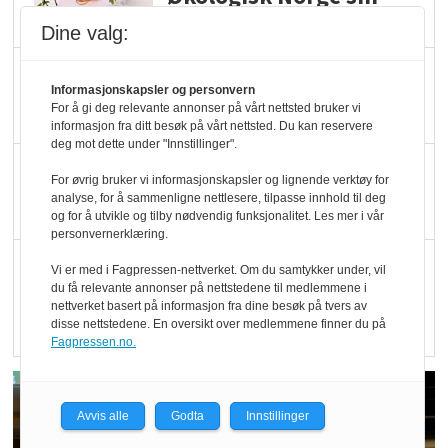
hederspris
Dine valg:
Blir enklere å velge
Informasjonskapsler og personvern
økologisk i butikkhylla
For å gi deg relevante annonser på vårt nettsted bruker vi
informasjon fra ditt besøk på vårt nettsted. Du kan reservere
deg mot dette under "Innstillinger".
Kolonihagen sliter
For øvrig bruker vi informasjonskapsler og lignende verktøy for
med å få tak i nok melk
analyse, for å sammenligne nettlesere, tilpasse innhold til deg
og for å utvikle og tilby nødvendig funksjonalitet. Les mer i vår
personvernerklæring.
Rapport: Økokundene
Vi er med i Fagpressen-nettverket. Om du samtykker under, vil
du få relevante annonser på nettstedene til medlemmene i
er klare! Er markedet
nettverket basert på informasjon fra dine besøk på tvers av
det?
disse nettstedene. En oversikt over medlemmene finner du på
Fagpressen.no.
Avvis alle
Godta
Innstillinger