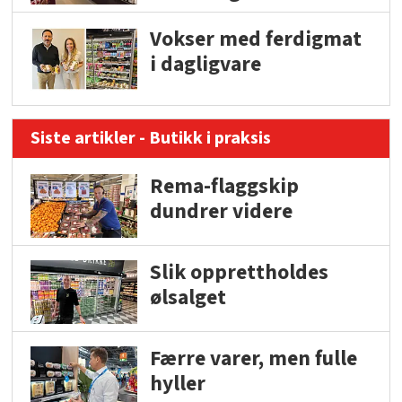
Vokser med ferdigmat
i dagligvare
Siste artikler - Butikk i praksis
Rema-flaggskip
dundrer videre
Slik opprettholdes
ølsalget
Færre varer, men fulle
hyller