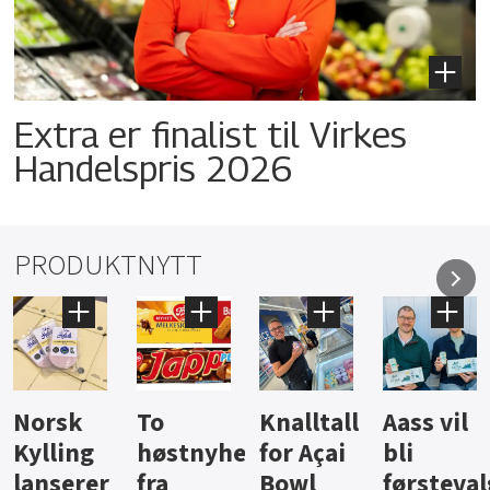
Extra er finalist til Virkes
Handelspris 2026
PRODUKTNYTT
Knalltall
Aass vil
Brus og
Hard
ter
for Açai
bli
jus fra
iste fra
Bowl
førstevalg
Berentsen
Hansa