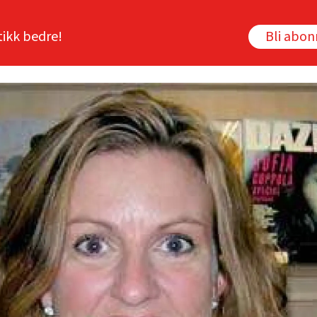
tikk bedre!
Bli abo