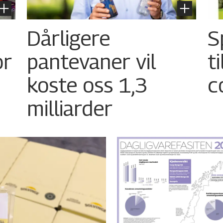
Dårligere
S
or
pantevaner vil
t
koste oss 1,3
c
milliarder