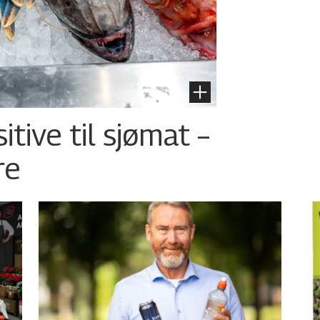
tive til sjømat –
re