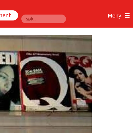
nnent
Søk