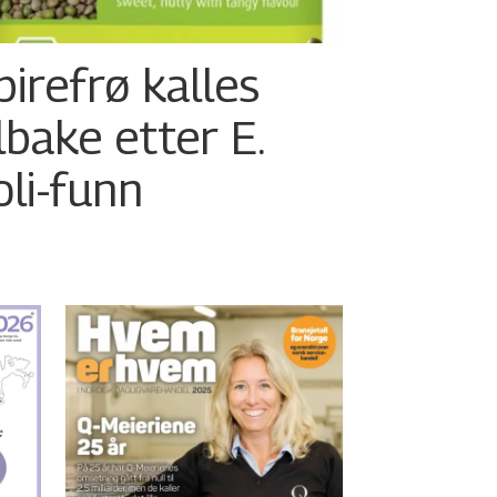
pirefrø kalles
ilbake etter E.
oli-funn