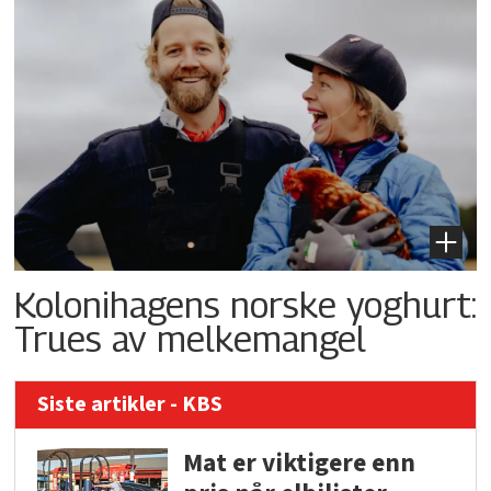
Kolonihagens norske yoghurt:
Trues av melkemangel
Siste artikler - KBS
Mat er viktigere enn