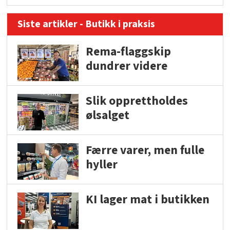
Siste artikler - Butikk i praksis
Rema-flaggskip
dundrer videre
Slik opprettholdes
ølsalget
Færre varer, men fulle
hyller
KI lager mat i butikken