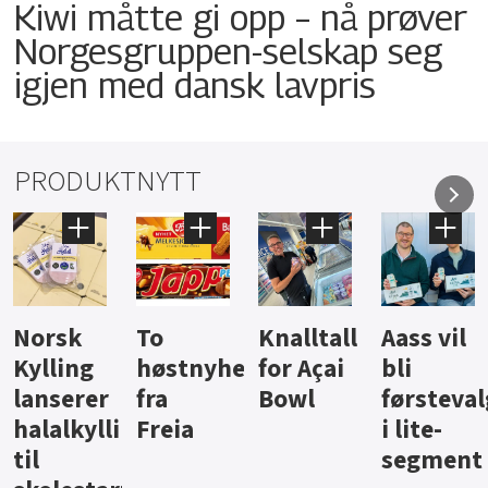
Kiwi måtte gi opp – nå prøver
Norgesgruppen-selskap seg
igjen med dansk lavpris
PRODUKTNYTT
Knalltall
Aass vil
Brus og
Hard
ter
for Açai
bli
jus fra
iste fra
Bowl
førstevalg
Berentsen
Hansa
i lite-
segment