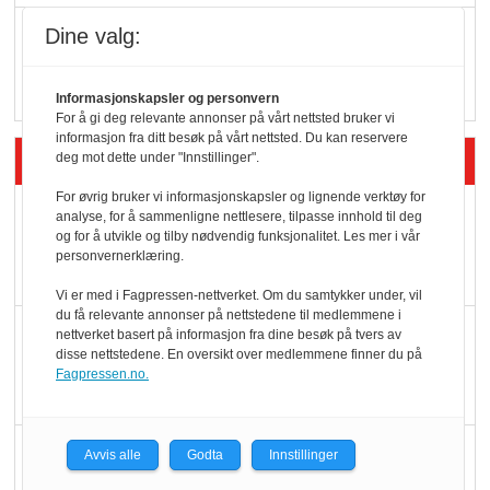
Q passerte 1 milliard i
Dine valg:
Rema i 2025
Informasjonskapsler og personvern
For å gi deg relevante annonser på vårt nettsted bruker vi
informasjon fra ditt besøk på vårt nettsted. Du kan reservere
Siste artikler - Økologisk
deg mot dette under "Innstillinger".
For øvrig bruker vi informasjonskapsler og lignende verktøy for
Kolonihagens norske
analyse, for å sammenligne nettlesere, tilpasse innhold til deg
og for å utvikle og tilby nødvendig funksjonalitet. Les mer i vår
yoghurt: Trues av
personvernerklæring.
melkemangel
Vi er med i Fagpressen-nettverket. Om du samtykker under, vil
du få relevante annonser på nettstedene til medlemmene i
Marit Kolby vant
nettverket basert på informasjon fra dine besøk på tvers av
disse nettstedene. En oversikt over medlemmene finner du på
Økologisk Norge sin
Fagpressen.no.
hederspris
Blir enklere å velge
Avvis alle
Godta
Innstillinger
økologisk i butikkhylla