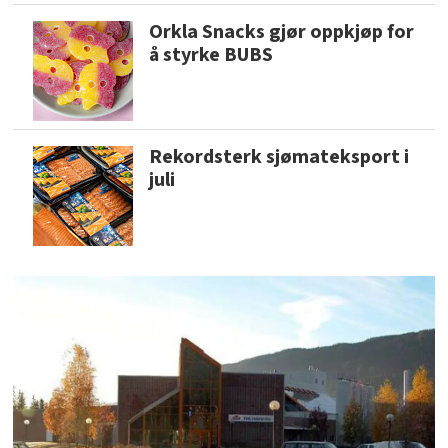
Orkla Snacks gjør oppkjøp for
å styrke BUBS
Rekordsterk sjømateksport i
juli