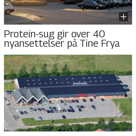
Protein-sug gir over 40
nyansettelser på Tine Frya