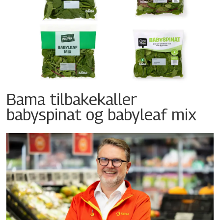
Bama tilbakekaller
babyspinat og babyleaf mix